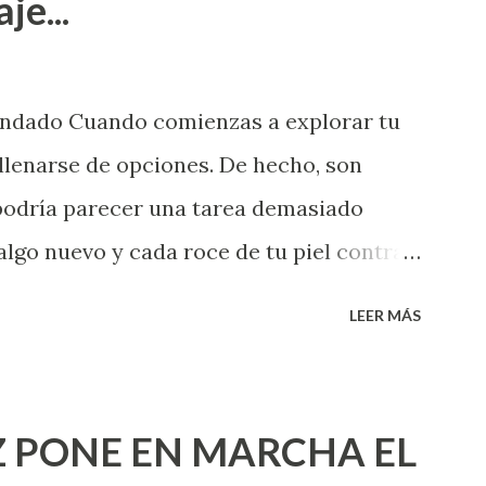
je...
endado Cuando comienzas a explorar tu
llenarse de opciones. De hecho, son
 podría parecer una tarea demasiado
algo nuevo y cada roce de tu piel contra
i que jamás hubieras imaginado. El
LEER MÁS
e deberías saber todo sobre el sexo
erimentado. Es como si la vida esperara
ea cuando aún no conoces ni la mitad de
 PONE EN MARCHA EL
incluso quienes ya han tenido relaciones