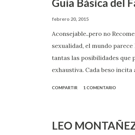
Guía Básica del Fa
febrero 20, 2015
Aconsejable..pero no Recom
sexualidad, el mundo parece 
tantas las posibilidades que
exhaustiva. Cada beso incita 
la suya estimula partes de t
COMPARTIR
1 COMENTARIO
problema es que se supone qu
incluso antes de haberlo exp
que estés lista para lo que s
LEO MONTAÑEZ
lo que deberías saber. Pero 