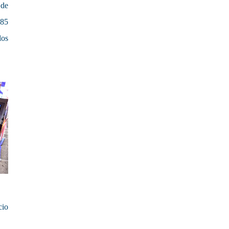
 de
 85
os
cio