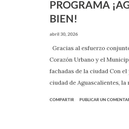
PROGRAMA ¡AG
sexuales no son expertos o e
BIEN!
nuevo que aprender y nuevas
chica y aún no has tenido rel
abril 30, 2026
sexo será increíble y no pue
Gracias al esfuerzo conjunto
como cualquier persona con e
Corazón Urbano y el Municipi
cuando ambas partes son sufi
fachadas de la ciudad Con el
ciudad de Aguascalientes, la 
municipal, Leo Montañez dio
COMPARTIR
PUBLICAR UN COMENTA
Pinta Bien!, a través del cua
de la capital, gracias a la s
Estado, la Fundación Corazón