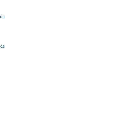
ión
 de