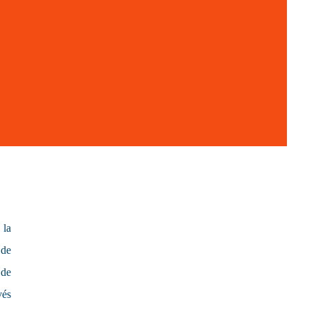
 la
 de
 de
vés