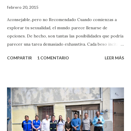
febrero 20, 2015
Aconsejable..pero no Recomendado Cuando comienzas a
explorar tu sexualidad, el mundo parece llenarse de
opciones. De hecho, son tantas las posibilidades que podría
parecer una tarea demasiado exhaustiva. Cada beso incita
algo nuevo y cada roce de tu piel contra la suya estimula
COMPARTIR
1 COMENTARIO
LEER MÁS
partes de ti que jamás hubieras imaginado. El problema es
que se supone que deberías saber todo sobre el sexo
incluso antes de haberlo experimentado. Es como si la vida
esperara que estés lista para lo que sea cuando aún no
conoces ni la mitad de lo que deberías saber. Pero incluso
quienes ya han tenido relaciones sexuales no son expertos
o expertas en el tema. Siempre hay algo nuevo que
aprender y nuevas experiencias que conocer. Si eres una
chica y aún no has tenido relaciones sexuales, tal vez