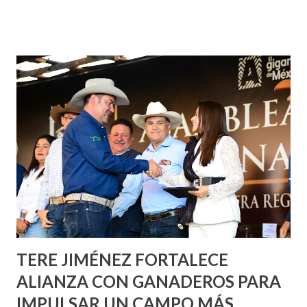
¡Aguascalientes Pinta Bien!, a través del cual se pintarán
fachadas en diversos puntos de la capital, gracias a la suma
de esfuerzos entre Gobierno del Estado, la Fundación
Corazón Urbano y el Municipio capital. Leo Montañez
informó que en este programa se usarán cerca de 90 mil
metros cuadrados de pintura, para dar inicio en la calle
Nieto, entre Jesús F. Elizondo y la calle 22 de Octubre, con
lo que se aplicará pintura en 66 casas. Posteriormente se
llevará este programa a Villas de Nuestra Señora de la
Asunción, Avenida Alameda y Decreto 27 de Septiembre, en
los edificios FOVISSSTE Ojo de Agua, en la comunidad
Norias de Paso Hondo y en los edificios de...
TERE JIMÉNEZ FORTALECE
ALIANZA CON GANADEROS PARA
IMPULSAR UN CAMPO MÁS