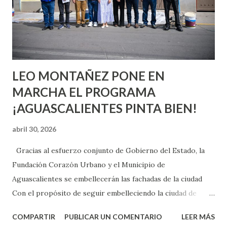
pienses que el sexo será increíble y no puedas esperar para
experimentarlo, pero como cualquier persona con
experiencia te dirá, siempre es mejor cuando ambas partes
son suficientemen...
LEO MONTAÑEZ PONE EN
MARCHA EL PROGRAMA
¡AGUASCALIENTES PINTA BIEN!
abril 30, 2026
Gracias al esfuerzo conjunto de Gobierno del Estado, la
Fundación Corazón Urbano y el Municipio de
Aguascalientes se embellecerán las fachadas de la ciudad
Con el propósito de seguir embelleciendo la ciudad de
Aguascalientes, la mañana de este jueves, el presidente
COMPARTIR
PUBLICAR UN COMENTARIO
LEER MÁS
municipal, Leo Montañez dio inicio al programa