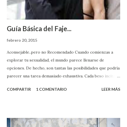
Guía Básica del Faje...
febrero 20, 2015
Aconsejable..pero no Recomendado Cuando comienzas a
explorar tu sexualidad, el mundo parece llenarse de
opciones. De hecho, son tantas las posibilidades que podría
parecer una tarea demasiado exhaustiva. Cada beso incita
algo nuevo y cada roce de tu piel contra la suya estimula
COMPARTIR
1 COMENTARIO
LEER MÁS
partes de ti que jamás hubieras imaginado. El problema es
que se supone que deberías saber todo sobre el sexo
incluso antes de haberlo experimentado. Es como si la vida
esperara que estés lista para lo que sea cuando aún no
conoces ni la mitad de lo que deberías saber. Pero incluso