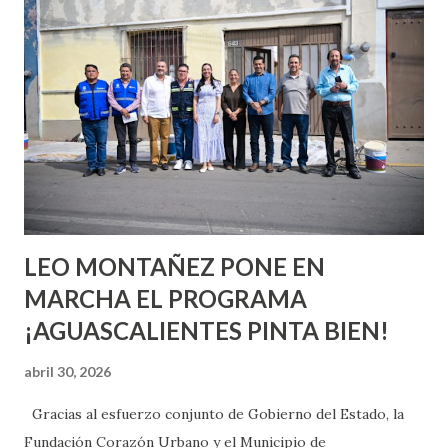
quienes ya han tenido relaciones sexuales no son expertos
o expertas en el tema. Siempre hay algo nuevo que
aprender y nuevas experiencias que conocer. Si eres una
chica y aún no has tenido relaciones sexuales, tal vez
pienses que el sexo será increíble y no puedas esperar para
experimentarlo, pero como cualquier persona con
experiencia te dirá, siempre es mejor cuando ambas partes
son suficientemen...
LEO MONTAÑEZ PONE EN
MARCHA EL PROGRAMA
¡AGUASCALIENTES PINTA BIEN!
abril 30, 2026
Gracias al esfuerzo conjunto de Gobierno del Estado, la
Fundación Corazón Urbano y el Municipio de