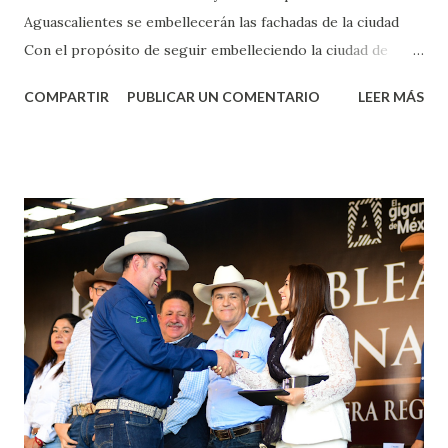
Aguascalientes se embellecerán las fachadas de la ciudad
Con el propósito de seguir embelleciendo la ciudad de
Aguascalientes, la mañana de este jueves, el presidente
COMPARTIR
PUBLICAR UN COMENTARIO
LEER MÁS
municipal, Leo Montañez dio inicio al programa
¡Aguascalientes Pinta Bien!, a través del cual se pintarán
fachadas en diversos puntos de la capital, gracias a la suma
de esfuerzos entre Gobierno del Estado, la Fundación
Corazón Urbano y el Municipio capital. Leo Montañez
informó que en este programa se usarán cerca de 90 mil
metros cuadrados de pintura, para dar inicio en la calle
Nieto, entre Jesús F. Elizondo y la calle 22 de Octubre, con
lo que se aplicará pintura en 66 casas. Posteriormente se
llevará este programa a Villas de Nuestra Señora de la
Asunción, Avenida Alameda y Decreto 27 de Septiembre, en
los edificios FOVISSSTE Ojo de Agua, en la comunidad
Norias de Paso Hondo y en los edificios de...