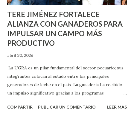
TERE JIMÉNEZ FORTALECE
ALIANZA CON GANADEROS PARA
IMPULSAR UN CAMPO MÁS
PRODUCTIVO
abril 30, 2026
La UGRA es un pilar fundamental del sector pecuario; sus
integrantes colocan al estado entre los principales
generadores de leche en el país La ganadería ha recibido
un impulso significativo gracias a los programas
implementados por la gobernadora Como una clara
COMPARTIR
PUBLICAR UN COMENTARIO
LEER MÁS
muestra de su respaldo firme y decidido al campo, la
gobernadora Tere Jiménez clausuró la Asamblea General
Ordinaria de la Unión Ganadera Regional de Aguascalientes