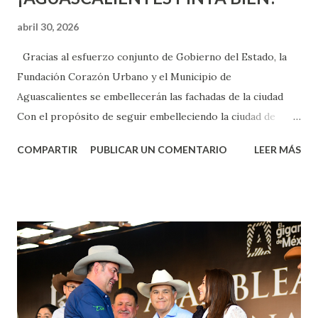
abril 30, 2026
Gracias al esfuerzo conjunto de Gobierno del Estado, la
Fundación Corazón Urbano y el Municipio de
Aguascalientes se embellecerán las fachadas de la ciudad
Con el propósito de seguir embelleciendo la ciudad de
Aguascalientes, la mañana de este jueves, el presidente
COMPARTIR
PUBLICAR UN COMENTARIO
LEER MÁS
municipal, Leo Montañez dio inicio al programa
¡Aguascalientes Pinta Bien!, a través del cual se pintarán
fachadas en diversos puntos de la capital, gracias a la suma
de esfuerzos entre Gobierno del Estado, la Fundación
Corazón Urbano y el Municipio capital. Leo Montañez
informó que en este programa se usarán cerca de 90 mil
metros cuadrados de pintura, para dar inicio en la calle
Nieto, entre Jesús F. Elizondo y la calle 22 de Octubre, con
lo que se aplicará pintura en 66 casas. Posteriormente se