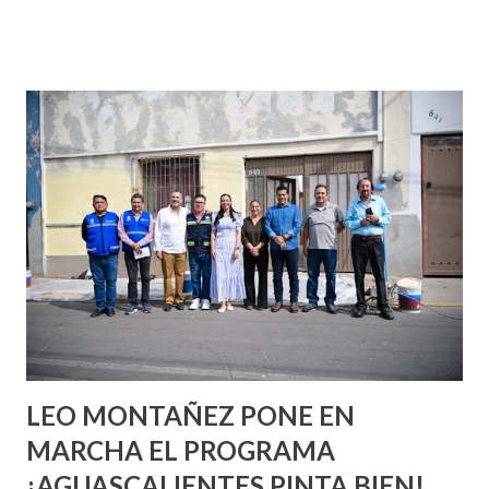
que se supone que deberías saber todo sobre el sexo
incluso antes de haberlo experimentado. Es como si la vida
esperara que estés lista para lo que sea cuando aún no
conoces ni la mitad de lo que deberías saber. Pero incluso
quienes ya han tenido relaciones sexuales no son expertos
o expertas en el tema. Siempre hay algo nuevo que
aprender y nuevas experiencias que conocer. Si eres una
chica y aún no has tenido relaciones sexuales, tal vez
pienses que el sexo será increíble y no puedas esperar para
experimentarlo, pero como cualquier persona con
experiencia te dirá, siempre es mejor cuando ambas partes
son suficientemen...
LEO MONTAÑEZ PONE EN
MARCHA EL PROGRAMA
¡AGUASCALIENTES PINTA BIEN!