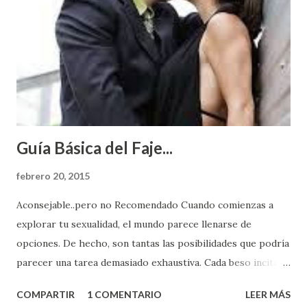
Guía Básica del Faje...
febrero 20, 2015
Aconsejable..pero no Recomendado Cuando comienzas a
explorar tu sexualidad, el mundo parece llenarse de
opciones. De hecho, son tantas las posibilidades que podría
parecer una tarea demasiado exhaustiva. Cada beso incita
algo nuevo y cada roce de tu piel contra la suya estimula
COMPARTIR
1 COMENTARIO
LEER MÁS
partes de ti que jamás hubieras imaginado. El problema es