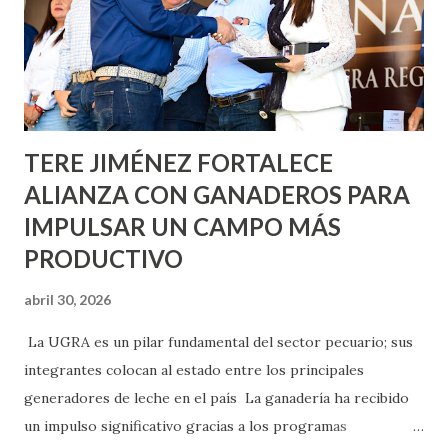
llevará este programa a Villas de Nuestra Señora de la
Asunción, Avenida Alameda y Decreto 27 de Septiembre, en
los edificios FOVISSSTE Ojo de Agua, en la comunidad
Norias de Paso Hondo y en los edificios de...
TERE JIMÉNEZ FORTALECE
ALIANZA CON GANADEROS PARA
IMPULSAR UN CAMPO MÁS
PRODUCTIVO
abril 30, 2026
La UGRA es un pilar fundamental del sector pecuario; sus
integrantes colocan al estado entre los principales
generadores de leche en el país La ganadería ha recibido
un impulso significativo gracias a los programas