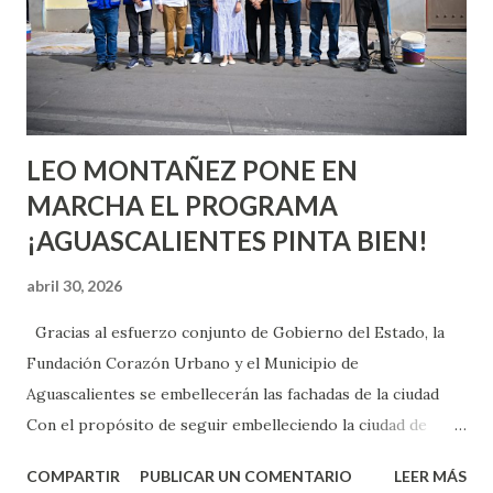
pienses que el sexo será increíble y no puedas esperar para
experimentarlo, pero como cualquier persona con
experiencia te dirá, siempre es mejor cuando ambas partes
son suficientemen...
LEO MONTAÑEZ PONE EN
MARCHA EL PROGRAMA
¡AGUASCALIENTES PINTA BIEN!
abril 30, 2026
Gracias al esfuerzo conjunto de Gobierno del Estado, la
Fundación Corazón Urbano y el Municipio de
Aguascalientes se embellecerán las fachadas de la ciudad
Con el propósito de seguir embelleciendo la ciudad de
Aguascalientes, la mañana de este jueves, el presidente
COMPARTIR
PUBLICAR UN COMENTARIO
LEER MÁS
municipal, Leo Montañez dio inicio al programa