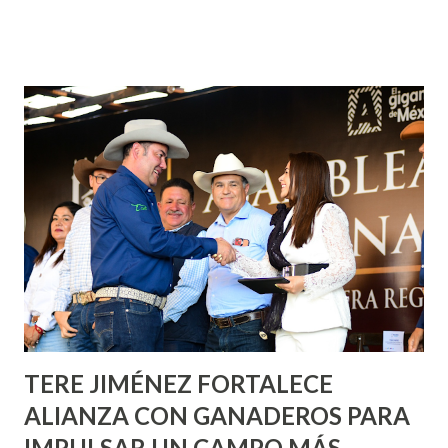
¡Aguascalientes Pinta Bien!, a través del cual se pintarán
fachadas en diversos puntos de la capital, gracias a la suma
de esfuerzos entre Gobierno del Estado, la Fundación
Corazón Urbano y el Municipio capital. Leo Montañez
informó que en este programa se usarán cerca de 90 mil
metros cuadrados de pintura, para dar inicio en la calle
Nieto, entre Jesús F. Elizondo y la calle 22 de Octubre, con
lo que se aplicará pintura en 66 casas. Posteriormente se
llevará este programa a Villas de Nuestra Señora de la
Asunción, Avenida Alameda y Decreto 27 de Septiembre, en
los edificios FOVISSSTE Ojo de Agua, en la comunidad
Norias de Paso Hondo y en los edificios de...
TERE JIMÉNEZ FORTALECE
ALIANZA CON GANADEROS PARA
IMPULSAR UN CAMPO MÁS