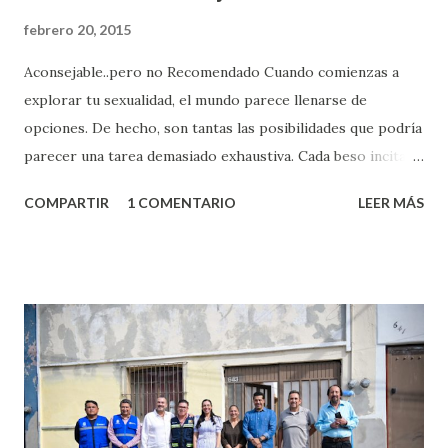
febrero 20, 2015
Aconsejable..pero no Recomendado Cuando comienzas a
explorar tu sexualidad, el mundo parece llenarse de
opciones. De hecho, son tantas las posibilidades que podría
parecer una tarea demasiado exhaustiva. Cada beso incita
algo nuevo y cada roce de tu piel contra la suya estimula
COMPARTIR
1 COMENTARIO
LEER MÁS
partes de ti que jamás hubieras imaginado. El problema es
que se supone que deberías saber todo sobre el sexo
incluso antes de haberlo experimentado. Es como si la vida
esperara que estés lista para lo que sea cuando aún no
conoces ni la mitad de lo que deberías saber. Pero incluso
quienes ya han tenido relaciones sexuales no son expertos
o expertas en el tema. Siempre hay algo nuevo que
aprender y nuevas experiencias que conocer. Si eres una
chica y aún no has tenido relaciones sexuales, tal vez