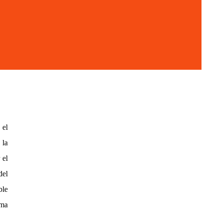
 el
 la
 el
del
le
ma