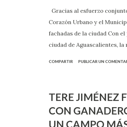
sexo será increíble y no pue
Gracias al esfuerzo conjunto
como cualquier persona con e
Corazón Urbano y el Municipi
cuando ambas partes son sufi
fachadas de la ciudad Con el
ciudad de Aguascalientes, la 
municipal, Leo Montañez dio
COMPARTIR
PUBLICAR UN COMENTA
Pinta Bien!, a través del cua
de la capital, gracias a la s
Estado, la Fundación Corazón
TERE JIMÉNEZ 
Montañez informó que en est
CON GANADERO
metros cuadrados de pintura, 
UN CAMPO MÁS
Jesús F. Elizondo y la calle 2