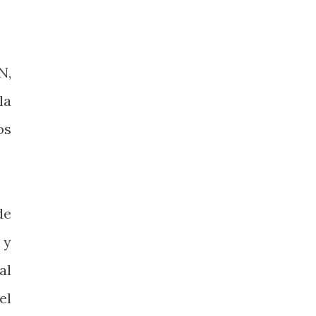
N,
la
os
de
 y
al
el