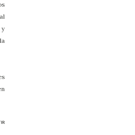
os
al
 y
la
es
en
IR