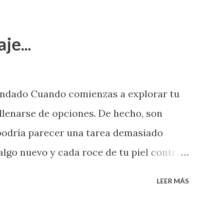
je...
endado Cuando comienzas a explorar tu
llenarse de opciones. De hecho, son
 podría parecer una tarea demasiado
algo nuevo y cada roce de tu piel contra
i que jamás hubieras imaginado. El
LEER MÁS
e deberías saber todo sobre el sexo
erimentado. Es como si la vida esperara