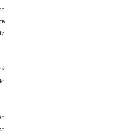
ta
re
de
rá
lo
ón
en