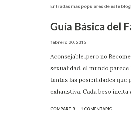
Entradas más populares de este blog
Guía Básica del Fa
febrero 20, 2015
Aconsejable..pero no Recom
sexualidad, el mundo parece 
tantas las posibilidades que
exhaustiva. Cada beso incita 
la suya estimula partes de t
COMPARTIR
1 COMENTARIO
problema es que se supone qu
incluso antes de haberlo exp