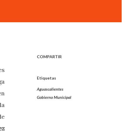
COMPARTIR
es
Etiquetas
ga
Aguascalientes
en
Gobierno Municipal
la
de
ez