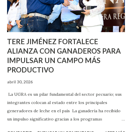
llevará este programa a Villas de Nuestra Señora de la
Asunción, Avenida Alameda y Decreto 27 de Septiembre, en
los edificios FOVISSSTE Ojo de Agua, en la comunidad
Norias de Paso Hondo y en los edificios de...
TERE JIMÉNEZ FORTALECE
ALIANZA CON GANADEROS PARA
IMPULSAR UN CAMPO MÁS
PRODUCTIVO
abril 30, 2026
La UGRA es un pilar fundamental del sector pecuario; sus
integrantes colocan al estado entre los principales
generadores de leche en el país La ganadería ha recibido
un impulso significativo gracias a los programas
implementados por la gobernadora Como una clara