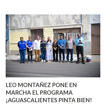
incluso antes de haberlo experimentado. Es como si la vida
esperara que estés lista para lo que sea cuando aún no
conoces ni la mitad de lo que deberías saber. Pero incluso
quienes ya han tenido relaciones sexuales no son expertos
o expertas en el tema. Siempre hay algo nuevo que
aprender y nuevas experiencias que conocer. Si eres una
chica y aún no has tenido relaciones sexuales, tal vez
pienses que el sexo será increíble y no puedas esperar para
experimentarlo, pero como cualquier persona con
experiencia te dirá, siempre es mejor cuando ambas partes
son suficientemen...
LEO MONTAÑEZ PONE EN
MARCHA EL PROGRAMA
¡AGUASCALIENTES PINTA BIEN!