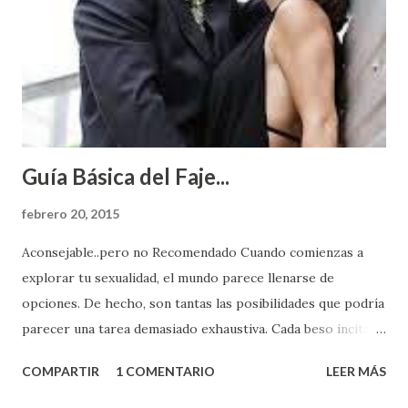
Guía Básica del Faje...
febrero 20, 2015
Aconsejable..pero no Recomendado Cuando comienzas a
explorar tu sexualidad, el mundo parece llenarse de
opciones. De hecho, son tantas las posibilidades que podría
parecer una tarea demasiado exhaustiva. Cada beso incita
algo nuevo y cada roce de tu piel contra la suya estimula
COMPARTIR
1 COMENTARIO
LEER MÁS
partes de ti que jamás hubieras imaginado. El problema es
que se supone que deberías saber todo sobre el sexo