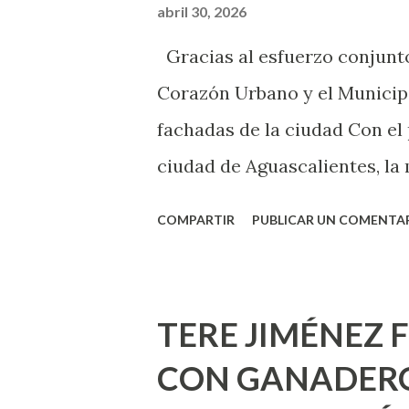
abril 30, 2026
sexo será increíble y no pue
Gracias al esfuerzo conjunto
como cualquier persona con e
Corazón Urbano y el Municipi
cuando ambas partes son sufi
fachadas de la ciudad Con el
ciudad de Aguascalientes, la 
municipal, Leo Montañez dio
COMPARTIR
PUBLICAR UN COMENTA
Pinta Bien!, a través del cua
de la capital, gracias a la s
Estado, la Fundación Corazón
TERE JIMÉNEZ 
Montañez informó que en est
CON GANADERO
metros cuadrados de pintura, 