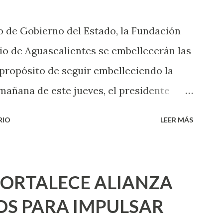
das esperar para experimentarlo, pero
 de Gobierno del Estado, la Fundación
xperiencia te dirá, siempre es mejor
o de Aguascalientes se embellecerán las
cientemen...
 propósito de seguir embelleciendo la
mañana de este jueves, el presidente
 inicio al programa ¡Aguascalientes
RIO
LEER MÁS
l se pintarán fachadas en diversos puntos
uma de esfuerzos entre Gobierno del
 Urbano y el Municipio capital. Leo
FORTALECE ALIANZA
e programa se usarán cerca de 90 mil
S PARA IMPULSAR
para dar inicio en la calle Nieto, entre