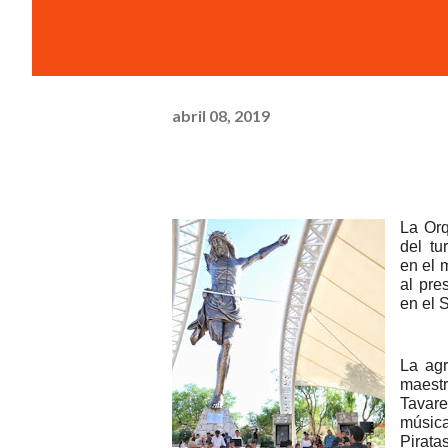
abril 08, 2019
La Orq
del tu
en el 
al pre
en el 
La agr
maest
Tavare
músic
Pirata