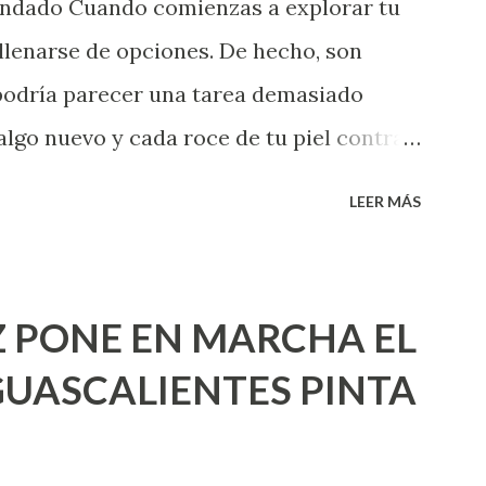
endado Cuando comienzas a explorar tu
llenarse de opciones. De hecho, son
 podría parecer una tarea demasiado
algo nuevo y cada roce de tu piel contra
i que jamás hubieras imaginado. El
LEER MÁS
e deberías saber todo sobre el sexo
erimentado. Es como si la vida esperara
ea cuando aún no conoces ni la mitad de
 PONE EN MARCHA EL
incluso quienes ya han tenido relaciones
UASCALIENTES PINTA
xpertas en el tema. Siempre hay algo
 experiencias que conocer. Si eres una
aciones sexuales, tal vez pienses que el