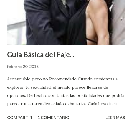
Guía Básica del Faje...
febrero 20, 2015
Aconsejable..pero no Recomendado Cuando comienzas a
explorar tu sexualidad, el mundo parece llenarse de
opciones. De hecho, son tantas las posibilidades que podría
parecer una tarea demasiado exhaustiva. Cada beso incita
algo nuevo y cada roce de tu piel contra la suya estimula
COMPARTIR
1 COMENTARIO
LEER MÁS
partes de ti que jamás hubieras imaginado. El problema es
que se supone que deberías saber todo sobre el sexo