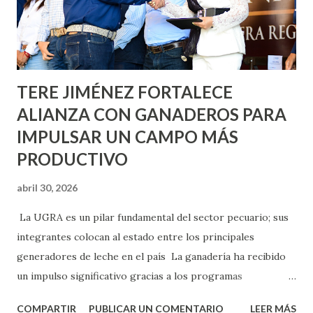
Asunción, Avenida Alameda y Decreto 27 de Septiembre, en
los edificios FOVISSSTE Ojo de Agua, en la comunidad
Norias de Paso Hondo y en los edificios de...
TERE JIMÉNEZ FORTALECE
ALIANZA CON GANADEROS PARA
IMPULSAR UN CAMPO MÁS
PRODUCTIVO
abril 30, 2026
La UGRA es un pilar fundamental del sector pecuario; sus
integrantes colocan al estado entre los principales
generadores de leche en el país La ganadería ha recibido
un impulso significativo gracias a los programas
implementados por la gobernadora Como una clara
COMPARTIR
PUBLICAR UN COMENTARIO
LEER MÁS