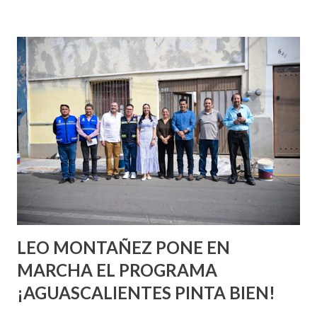
incluso antes de haberlo experimentado. Es como si la vida
esperara que estés lista para lo que sea cuando aún no
conoces ni la mitad de lo que deberías saber. Pero incluso
quienes ya han tenido relaciones sexuales no son expertos
o expertas en el tema. Siempre hay algo nuevo que
aprender y nuevas experiencias que conocer. Si eres una
chica y aún no has tenido relaciones sexuales, tal vez
pienses que el sexo será increíble y no puedas esperar para
experimentarlo, pero como cualquier persona con
experiencia te dirá, siempre es mejor cuando ambas partes
son suficientemen...
LEO MONTAÑEZ PONE EN
MARCHA EL PROGRAMA
¡AGUASCALIENTES PINTA BIEN!