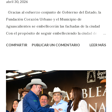
abril 30, 2026
Gracias al esfuerzo conjunto de Gobierno del Estado, la
Fundación Corazón Urbano y el Municipio de
Aguascalientes se embellecerán las fachadas de la ciudad
Con el propósito de seguir embelleciendo la ciudad de
Aguascalientes, la mañana de este jueves, el presidente
COMPARTIR
PUBLICAR UN COMENTARIO
LEER MÁS
municipal, Leo Montañez dio inicio al programa
¡Aguascalientes Pinta Bien!, a través del cual se pintarán
fachadas en diversos puntos de la capital, gracias a la suma
de esfuerzos entre Gobierno del Estado, la Fundación
Corazón Urbano y el Municipio capital. Leo Montañez
informó que en este programa se usarán cerca de 90 mil
metros cuadrados de pintura, para dar inicio en la calle
Nieto, entre Jesús F. Elizondo y la calle 22 de Octubre, con
lo que se aplicará pintura en 66 casas. Posteriormente se
llevará este programa a Villas de Nuestra Señora de la