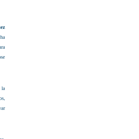
ez
cha
ara
ose
 la
os,
var