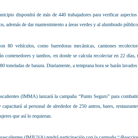
nicipio dispondrá de más de 440 trabajadores para verificar aspectos
tos, además de dar mantenimiento a áreas verdes y al alumbrado público
con 80 vehículos, como barredoras mecánicas, camiones recolector
rán contenedores y tambos, en donde se calcula recolectar en 22 días, 
 880 toneladas de basura. Diariamente, a temprana hora se harán lavados
ascalientes (IMMA) lanzará la campaña “Punto Seguro” para combatir
y capacitará al personal de alrededor de 250 antros, bares, restaurante
ujeres que así lo requieran.
guascalientes (IMJUVA) tendrá participación con la campaña “¡Reaccio