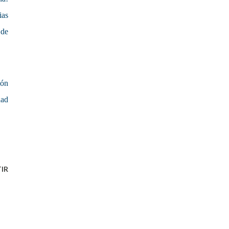
ias
 de
ión
dad
IR