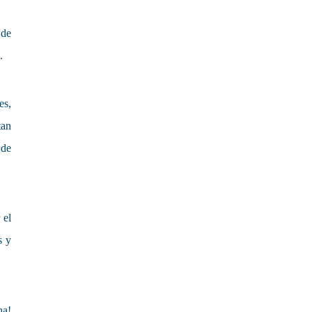
 de
.
es,
tan
 de
 el
s y
na!