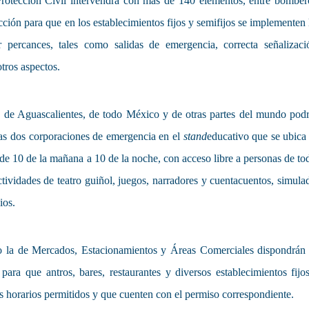
otección Civil intervendrá con más de 140 elementos, entre bomber
ción para que en los establecimientos fijos y semifijos se implementen 
 percances, tales como salidas de emergencia, correcta señalizaci
otros aspectos.
 de Aguascalientes, de todo México y de otras partes del mundo pod
tas dos corporaciones de emergencia en el
stand
educativo que se ubica
 de 10 de la mañana a 10 de la noche, con acceso libre a personas de to
ctividades de teatro guiñol, juegos, narradores y cuentacuentos, simula
ios.
o la de Mercados, Estacionamientos y Áreas Comerciales dispondrán
para que antros, bares, restaurantes y diversos establecimientos fijo
os horarios permitidos y que cuenten con el permiso correspondiente.