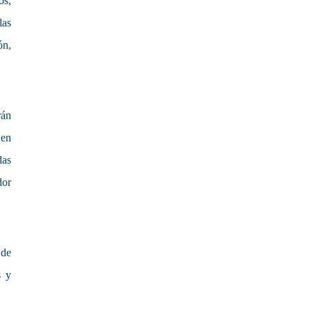
os,
las
ón,
rán
 en
das
dor
 de
s y