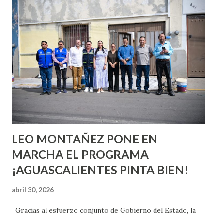
conoces ni la mitad de lo que deberías saber. Pero incluso
quienes ya han tenido relaciones sexuales no son expertos
o expertas en el tema. Siempre hay algo nuevo que
aprender y nuevas experiencias que conocer. Si eres una
chica y aún no has tenido relaciones sexuales, tal vez
pienses que el sexo será increíble y no puedas esperar para
experimentarlo, pero como cualquier persona con
experiencia te dirá, siempre es mejor cuando ambas partes
son suficientemen...
LEO MONTAÑEZ PONE EN
MARCHA EL PROGRAMA
¡AGUASCALIENTES PINTA BIEN!
abril 30, 2026
Gracias al esfuerzo conjunto de Gobierno del Estado, la