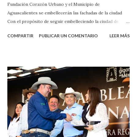
Fundación Corazón Urbano y el Municipio de
Aguascalientes se embellecerán las fachadas de la ciudad
Con el propósito de seguir embelleciendo la ciudad de
Aguascalientes, la mañana de este jueves, el presidente
COMPARTIR
PUBLICAR UN COMENTARIO
LEER MÁS
municipal, Leo Montañez dio inicio al programa
¡Aguascalientes Pinta Bien!, a través del cual se pintarán
fachadas en diversos puntos de la capital, gracias a la suma
de esfuerzos entre Gobierno del Estado, la Fundación
Corazón Urbano y el Municipio capital. Leo Montañez
informó que en este programa se usarán cerca de 90 mil
metros cuadrados de pintura, para dar inicio en la calle
Nieto, entre Jesús F. Elizondo y la calle 22 de Octubre, con
lo que se aplicará pintura en 66 casas. Posteriormente se
llevará este programa a Villas de Nuestra Señora de la
Asunción, Avenida Alameda y Decreto 27 de Septiembre, en
los edificios FOVISSSTE Ojo de Agua, en la comunidad