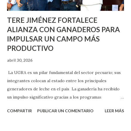
Norias de Paso Hondo y en los edificios de...
TERE JIMÉNEZ FORTALECE
ALIANZA CON GANADEROS PARA
IMPULSAR UN CAMPO MÁS
PRODUCTIVO
abril 30, 2026
La UGRA es un pilar fundamental del sector pecuario; sus
integrantes colocan al estado entre los principales
generadores de leche en el país La ganadería ha recibido
un impulso significativo gracias a los programas
implementados por la gobernadora Como una clara
COMPARTIR
PUBLICAR UN COMENTARIO
LEER MÁS
muestra de su respaldo firme y decidido al campo, la
gobernadora Tere Jiménez clausuró la Asamblea General
Ordinaria de la Unión Ganadera Regional de Aguascalientes