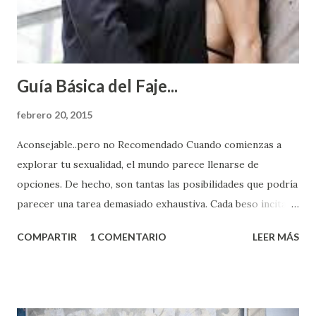
Guía Básica del Faje...
febrero 20, 2015
Aconsejable..pero no Recomendado Cuando comienzas a
explorar tu sexualidad, el mundo parece llenarse de
opciones. De hecho, son tantas las posibilidades que podría
parecer una tarea demasiado exhaustiva. Cada beso incita
algo nuevo y cada roce de tu piel contra la suya estimula
COMPARTIR
1 COMENTARIO
LEER MÁS
partes de ti que jamás hubieras imaginado. El problema es
que se supone que deberías saber todo sobre el sexo
incluso antes de haberlo experimentado. Es como si la vida
esperara que estés lista para lo que sea cuando aún no