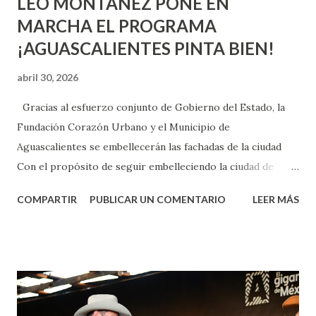
LEO MONTAÑEZ PONE EN
MARCHA EL PROGRAMA
¡AGUASCALIENTES PINTA BIEN!
abril 30, 2026
Gracias al esfuerzo conjunto de Gobierno del Estado, la
Fundación Corazón Urbano y el Municipio de
Aguascalientes se embellecerán las fachadas de la ciudad
Con el propósito de seguir embelleciendo la ciudad de
Aguascalientes, la mañana de este jueves, el presidente
COMPARTIR
PUBLICAR UN COMENTARIO
LEER MÁS
municipal, Leo Montañez dio inicio al programa
¡Aguascalientes Pinta Bien!, a través del cual se pintarán
fachadas en diversos puntos de la capital, gracias a la suma
de esfuerzos entre Gobierno del Estado, la Fundación
Corazón Urbano y el Municipio capital. Leo Montañez
informó que en este programa se usarán cerca de 90 mil