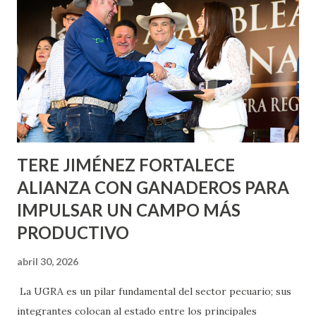
metros cuadrados de pintura, para dar inicio en la calle
Nieto, entre Jesús F. Elizondo y la calle 22 de Octubre, con
lo que se aplicará pintura en 66 casas. Posteriormente se
llevará este programa a Villas de Nuestra Señora de la
Asunción, Avenida Alameda y Decreto 27 de Septiembre, en
los edificios FOVISSSTE Ojo de Agua, en la comunidad
Norias de Paso Hondo y en los edificios de...
TERE JIMÉNEZ FORTALECE
ALIANZA CON GANADEROS PARA
IMPULSAR UN CAMPO MÁS
PRODUCTIVO
abril 30, 2026
La UGRA es un pilar fundamental del sector pecuario; sus
integrantes colocan al estado entre los principales