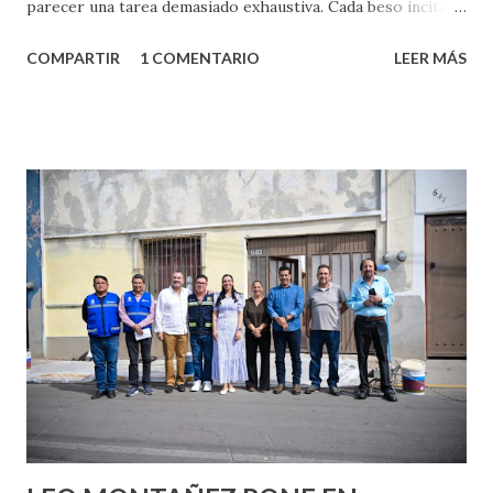
parecer una tarea demasiado exhaustiva. Cada beso incita
algo nuevo y cada roce de tu piel contra la suya estimula
COMPARTIR
1 COMENTARIO
LEER MÁS
partes de ti que jamás hubieras imaginado. El problema es
que se supone que deberías saber todo sobre el sexo
incluso antes de haberlo experimentado. Es como si la vida
esperara que estés lista para lo que sea cuando aún no
conoces ni la mitad de lo que deberías saber. Pero incluso
quienes ya han tenido relaciones sexuales no son expertos
o expertas en el tema. Siempre hay algo nuevo que
aprender y nuevas experiencias que conocer. Si eres una
chica y aún no has tenido relaciones sexuales, tal vez
pienses que el sexo será increíble y no puedas esperar para
experimentarlo, pero como cualquier persona con
experiencia te dirá, siempre es mejor cuando ambas partes
son suficientemen...