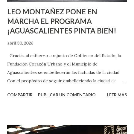
LEO MONTAÑEZ PONE EN
MARCHA EL PROGRAMA
¡AGUASCALIENTES PINTA BIEN!
abril 30, 2026
Gracias al esfuerzo conjunto de Gobierno del Estado, la
Fundación Corazón Urbano y el Municipio de
Aguascalientes se embellecerán las fachadas de la ciudad
Con el propósito de seguir embelleciendo la ciudad de
Aguascalientes, la mañana de este jueves, el presidente
COMPARTIR
PUBLICAR UN COMENTARIO
LEER MÁS
municipal, Leo Montañez dio inicio al programa
¡Aguascalientes Pinta Bien!, a través del cual se pintarán
fachadas en diversos puntos de la capital, gracias a la suma
de esfuerzos entre Gobierno del Estado, la Fundación
Corazón Urbano y el Municipio capital. Leo Montañez