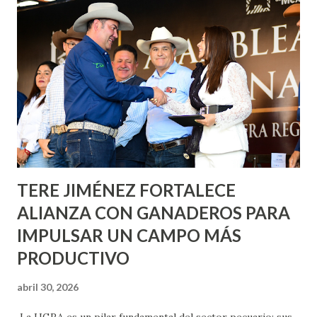
informó que en este programa se usarán cerca de 90 mil
metros cuadrados de pintura, para dar inicio en la calle
Nieto, entre Jesús F. Elizondo y la calle 22 de Octubre, con
lo que se aplicará pintura en 66 casas. Posteriormente se
llevará este programa a Villas de Nuestra Señora de la
Asunción, Avenida Alameda y Decreto 27 de Septiembre, en
los edificios FOVISSSTE Ojo de Agua, en la comunidad
Norias de Paso Hondo y en los edificios de...
TERE JIMÉNEZ FORTALECE
ALIANZA CON GANADEROS PARA
IMPULSAR UN CAMPO MÁS
PRODUCTIVO
abril 30, 2026
La UGRA es un pilar fundamental del sector pecuario; sus