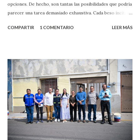
opciones. De hecho, son tantas las posibilidades que podría
parecer una tarea demasiado exhaustiva. Cada beso incita
algo nuevo y cada roce de tu piel contra la suya estimula
COMPARTIR
1 COMENTARIO
LEER MÁS
partes de ti que jamás hubieras imaginado. El problema es
que se supone que deberías saber todo sobre el sexo
incluso antes de haberlo experimentado. Es como si la vida
esperara que estés lista para lo que sea cuando aún no
conoces ni la mitad de lo que deberías saber. Pero incluso
quienes ya han tenido relaciones sexuales no son expertos
o expertas en el tema. Siempre hay algo nuevo que
aprender y nuevas experiencias que conocer. Si eres una
chica y aún no has tenido relaciones sexuales, tal vez
pienses que el sexo será increíble y no puedas esperar para
experimentarlo, pero como cualquier persona con
experiencia te dirá, siempre es mejor cuando ambas partes
son suficientemen...