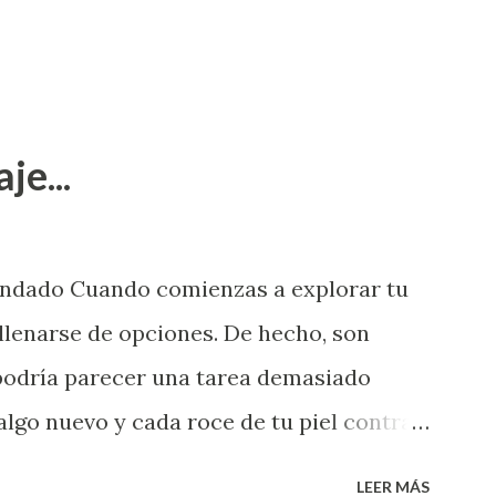
je...
endado Cuando comienzas a explorar tu
llenarse de opciones. De hecho, son
 podría parecer una tarea demasiado
algo nuevo y cada roce de tu piel contra
i que jamás hubieras imaginado. El
LEER MÁS