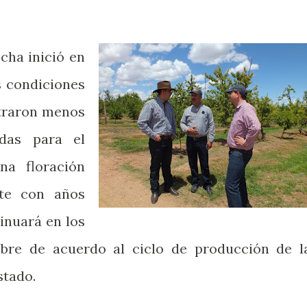
echa inició en
s condiciones
straron menos
idas para el
na floración
nte con años
tinuará en los
bre de acuerdo al ciclo de producción de l
stado.