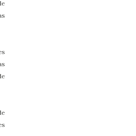
le
as
es
as
de
de
es