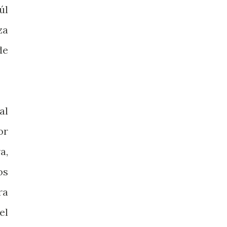
úl
za
de
al
or
a,
os
ra
el