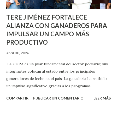
Norias de Paso Hondo y en los edificios de...
TERE JIMÉNEZ FORTALECE
ALIANZA CON GANADEROS PARA
IMPULSAR UN CAMPO MÁS
PRODUCTIVO
abril 30, 2026
La UGRA es un pilar fundamental del sector pecuario; sus
integrantes colocan al estado entre los principales
generadores de leche en el país La ganadería ha recibido
un impulso significativo gracias a los programas
implementados por la gobernadora Como una clara
COMPARTIR
PUBLICAR UN COMENTARIO
LEER MÁS
muestra de su respaldo firme y decidido al campo, la
gobernadora Tere Jiménez clausuró la Asamblea General
Ordinaria de la Unión Ganadera Regional de Aguascalientes