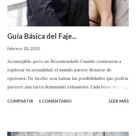
Guía Básica del Faje...
febrero 20, 2015
Aconsejable..pero no Recomendado Cuando comienzas a
explorar tu sexualidad, el mundo parece llenarse de
opciones. De hecho, son tantas las posibilidades que podría
parecer una tarea demasiado exhaustiva. Cada beso incita
algo nuevo y cada roce de tu piel contra la suya estimula
COMPARTIR
1 COMENTARIO
LEER MÁS
partes de ti que jamás hubieras imaginado. El problema es
que se supone que deberías saber todo sobre el sexo
incluso antes de haberlo experimentado. Es como si la vida
esperara que estés lista para lo que sea cuando aún no