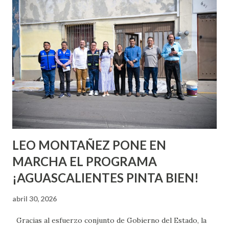
conoces ni la mitad de lo que deberías saber. Pero incluso
quienes ya han tenido relaciones sexuales no son expertos
o expertas en el tema. Siempre hay algo nuevo que
aprender y nuevas experiencias que conocer. Si eres una
chica y aún no has tenido relaciones sexuales, tal vez
pienses que el sexo será increíble y no puedas esperar para
experimentarlo, pero como cualquier persona con
experiencia te dirá, siempre es mejor cuando ambas partes
son suficientemen...
LEO MONTAÑEZ PONE EN
MARCHA EL PROGRAMA
¡AGUASCALIENTES PINTA BIEN!
abril 30, 2026
Gracias al esfuerzo conjunto de Gobierno del Estado, la