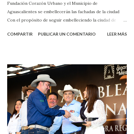
Fundación Corazón Urbano y el Municipio de
Aguascalientes se embellecerán las fachadas de la ciudad
Con el propósito de seguir embelleciendo la ciudad de
Aguascalientes, la mañana de este jueves, el presidente
COMPARTIR
PUBLICAR UN COMENTARIO
LEER MÁS
municipal, Leo Montañez dio inicio al programa
¡Aguascalientes Pinta Bien!, a través del cual se pintarán
fachadas en diversos puntos de la capital, gracias a la suma
de esfuerzos entre Gobierno del Estado, la Fundación
Corazón Urbano y el Municipio capital. Leo Montañez
informó que en este programa se usarán cerca de 90 mil
metros cuadrados de pintura, para dar inicio en la calle
Nieto, entre Jesús F. Elizondo y la calle 22 de Octubre, con
lo que se aplicará pintura en 66 casas. Posteriormente se
llevará este programa a Villas de Nuestra Señora de la
Asunción, Avenida Alameda y Decreto 27 de Septiembre, en
los edificios FOVISSSTE Ojo de Agua, en la comunidad