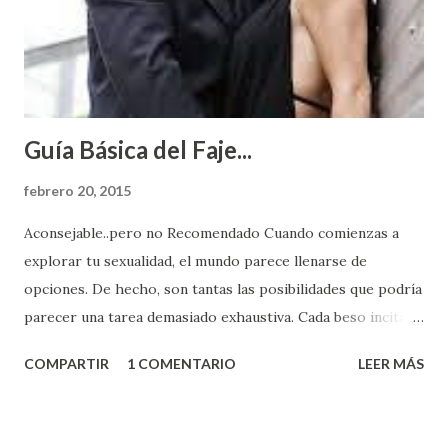
Guía Básica del Faje...
febrero 20, 2015
Aconsejable..pero no Recomendado Cuando comienzas a
explorar tu sexualidad, el mundo parece llenarse de
opciones. De hecho, son tantas las posibilidades que podría
parecer una tarea demasiado exhaustiva. Cada beso incita
algo nuevo y cada roce de tu piel contra la suya estimula
COMPARTIR
1 COMENTARIO
LEER MÁS
partes de ti que jamás hubieras imaginado. El problema es
que se supone que deberías saber todo sobre el sexo
incluso antes de haberlo experimentado. Es como si la vida