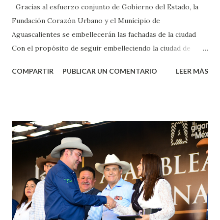
Gracias al esfuerzo conjunto de Gobierno del Estado, la
Fundación Corazón Urbano y el Municipio de
Aguascalientes se embellecerán las fachadas de la ciudad
Con el propósito de seguir embelleciendo la ciudad de
Aguascalientes, la mañana de este jueves, el presidente
COMPARTIR
PUBLICAR UN COMENTARIO
LEER MÁS
municipal, Leo Montañez dio inicio al programa
¡Aguascalientes Pinta Bien!, a través del cual se pintarán
fachadas en diversos puntos de la capital, gracias a la suma
de esfuerzos entre Gobierno del Estado, la Fundación
Corazón Urbano y el Municipio capital. Leo Montañez
informó que en este programa se usarán cerca de 90 mil
metros cuadrados de pintura, para dar inicio en la calle
Nieto, entre Jesús F. Elizondo y la calle 22 de Octubre, con
lo que se aplicará pintura en 66 casas. Posteriormente se
llevará este programa a Villas de Nuestra Señora de la
Asunción, Avenida Alameda y Decreto 27 de Septiembre, en