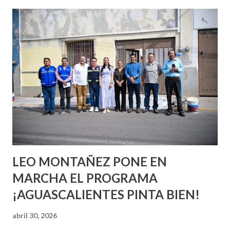
esperara que estés lista para lo que sea cuando aún no
conoces ni la mitad de lo que deberías saber. Pero incluso
quienes ya han tenido relaciones sexuales no son expertos
o expertas en el tema. Siempre hay algo nuevo que
aprender y nuevas experiencias que conocer. Si eres una
chica y aún no has tenido relaciones sexuales, tal vez
pienses que el sexo será increíble y no puedas esperar para
experimentarlo, pero como cualquier persona con
experiencia te dirá, siempre es mejor cuando ambas partes
son suficientemen...
LEO MONTAÑEZ PONE EN
MARCHA EL PROGRAMA
¡AGUASCALIENTES PINTA BIEN!
abril 30, 2026