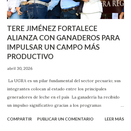
los edificios FOVISSSTE Ojo de Agua, en la comunidad
Norias de Paso Hondo y en los edificios de...
TERE JIMÉNEZ FORTALECE
ALIANZA CON GANADEROS PARA
IMPULSAR UN CAMPO MÁS
PRODUCTIVO
abril 30, 2026
La UGRA es un pilar fundamental del sector pecuario; sus
integrantes colocan al estado entre los principales
generadores de leche en el país La ganadería ha recibido
un impulso significativo gracias a los programas
implementados por la gobernadora Como una clara
COMPARTIR
PUBLICAR UN COMENTARIO
LEER MÁS
muestra de su respaldo firme y decidido al campo, la
gobernadora Tere Jiménez clausuró la Asamblea General