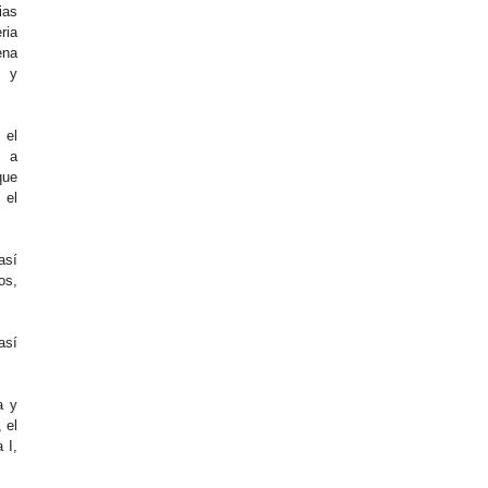
ias
ia
ena
s y
 el
o a
que
el
así
os,
así
a y
 el
 I,