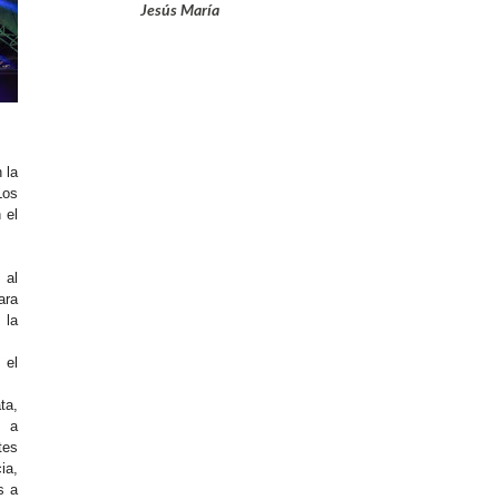
Jesús María
 la
Los
 el
 al
ara
la
el
a,
ó a
tes
ia,
s a