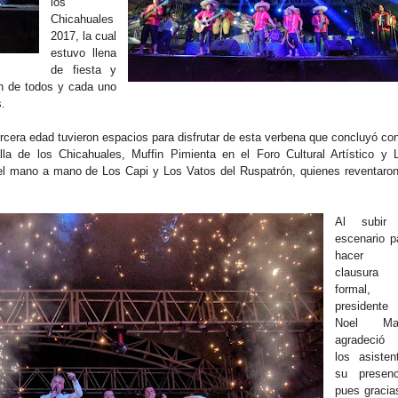
los
Chicahuales
2017, la cual
estuvo llena
de fiesta y
ron de todos y cada uno
s.
rcera edad tuvieron espacios para disfrutar de esta verbena que concluyó con
lla de los Chicahuales, Muffin Pimienta en el Foro Cultural Artístico y 
el mano a mano de Los Capi y Los Vatos del Ruspatrón, quienes reventaron
Al subir
escenario p
hacer 
clausura
formal, 
presidente
Noel Mat
agradeci
los asisten
su presenc
pues gracia