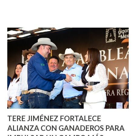
¡Aguascalientes Pinta Bien!, a través del cual se pintarán
fachadas en diversos puntos de la capital, gracias a la suma
de esfuerzos entre Gobierno del Estado, la Fundación
Corazón Urbano y el Municipio capital. Leo Montañez
informó que en este programa se usarán cerca de 90 mil
metros cuadrados de pintura, para dar inicio en la calle
Nieto, entre Jesús F. Elizondo y la calle 22 de Octubre, con
lo que se aplicará pintura en 66 casas. Posteriormente se
llevará este programa a Villas de Nuestra Señora de la
Asunción, Avenida Alameda y Decreto 27 de Septiembre, en
los edificios FOVISSSTE Ojo de Agua, en la comunidad
Norias de Paso Hondo y en los edificios de...
TERE JIMÉNEZ FORTALECE
ALIANZA CON GANADEROS PARA