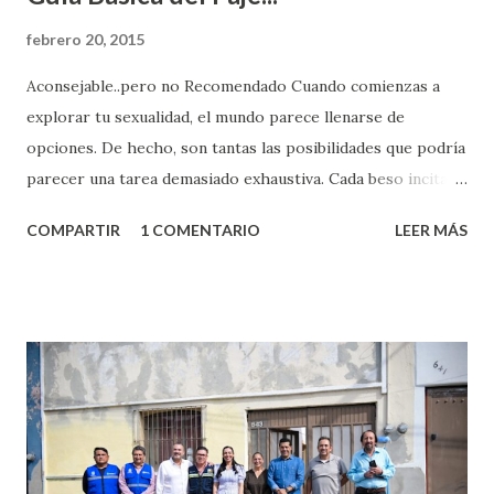
febrero 20, 2015
Aconsejable..pero no Recomendado Cuando comienzas a
explorar tu sexualidad, el mundo parece llenarse de
opciones. De hecho, son tantas las posibilidades que podría
parecer una tarea demasiado exhaustiva. Cada beso incita
algo nuevo y cada roce de tu piel contra la suya estimula
COMPARTIR
1 COMENTARIO
LEER MÁS
partes de ti que jamás hubieras imaginado. El problema es
que se supone que deberías saber todo sobre el sexo
incluso antes de haberlo experimentado. Es como si la vida
esperara que estés lista para lo que sea cuando aún no
conoces ni la mitad de lo que deberías saber. Pero incluso
quienes ya han tenido relaciones sexuales no son expertos
o expertas en el tema. Siempre hay algo nuevo que
aprender y nuevas experiencias que conocer. Si eres una
chica y aún no has tenido relaciones sexuales, tal vez