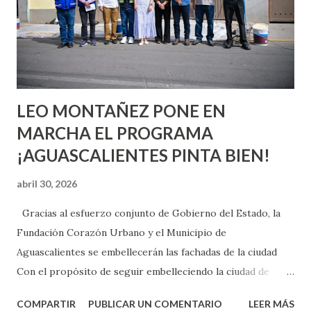
pienses que el sexo será increíble y no puedas esperar para
experimentarlo, pero como cualquier persona con
experiencia te dirá, siempre es mejor cuando ambas partes
son suficientemen...
LEO MONTAÑEZ PONE EN
MARCHA EL PROGRAMA
¡AGUASCALIENTES PINTA BIEN!
abril 30, 2026
Gracias al esfuerzo conjunto de Gobierno del Estado, la
Fundación Corazón Urbano y el Municipio de
Aguascalientes se embellecerán las fachadas de la ciudad
Con el propósito de seguir embelleciendo la ciudad de
Aguascalientes, la mañana de este jueves, el presidente
COMPARTIR
PUBLICAR UN COMENTARIO
LEER MÁS
municipal, Leo Montañez dio inicio al programa