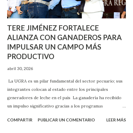
los edificios FOVISSSTE Ojo de Agua, en la comunidad
Norias de Paso Hondo y en los edificios de...
TERE JIMÉNEZ FORTALECE
ALIANZA CON GANADEROS PARA
IMPULSAR UN CAMPO MÁS
PRODUCTIVO
abril 30, 2026
La UGRA es un pilar fundamental del sector pecuario; sus
integrantes colocan al estado entre los principales
generadores de leche en el país La ganadería ha recibido
un impulso significativo gracias a los programas
implementados por la gobernadora Como una clara
COMPARTIR
PUBLICAR UN COMENTARIO
LEER MÁS
muestra de su respaldo firme y decidido al campo, la
gobernadora Tere Jiménez clausuró la Asamblea General