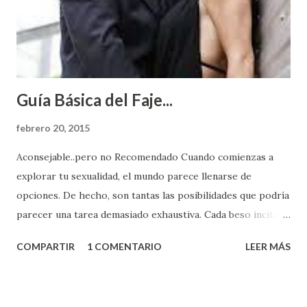
Guía Básica del Faje...
febrero 20, 2015
Aconsejable..pero no Recomendado Cuando comienzas a
explorar tu sexualidad, el mundo parece llenarse de
opciones. De hecho, son tantas las posibilidades que podría
parecer una tarea demasiado exhaustiva. Cada beso incita
algo nuevo y cada roce de tu piel contra la suya estimula
COMPARTIR
1 COMENTARIO
LEER MÁS
partes de ti que jamás hubieras imaginado. El problema es
que se supone que deberías saber todo sobre el sexo
incluso antes de haberlo experimentado. Es como si la vida