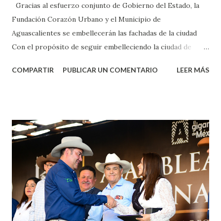
Gracias al esfuerzo conjunto de Gobierno del Estado, la
Fundación Corazón Urbano y el Municipio de
Aguascalientes se embellecerán las fachadas de la ciudad
Con el propósito de seguir embelleciendo la ciudad de
Aguascalientes, la mañana de este jueves, el presidente
COMPARTIR
PUBLICAR UN COMENTARIO
LEER MÁS
municipal, Leo Montañez dio inicio al programa
¡Aguascalientes Pinta Bien!, a través del cual se pintarán
fachadas en diversos puntos de la capital, gracias a la suma
de esfuerzos entre Gobierno del Estado, la Fundación
Corazón Urbano y el Municipio capital. Leo Montañez
informó que en este programa se usarán cerca de 90 mil
metros cuadrados de pintura, para dar inicio en la calle
Nieto, entre Jesús F. Elizondo y la calle 22 de Octubre, con
lo que se aplicará pintura en 66 casas. Posteriormente se
llevará este programa a Villas de Nuestra Señora de la
Asunción, Avenida Alameda y Decreto 27 de Septiembre, en