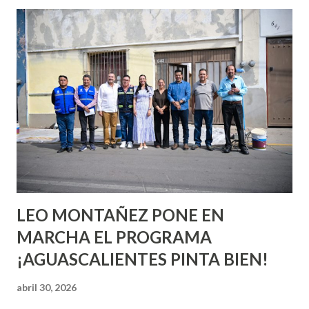
esperara que estés lista para lo que sea cuando aún no
conoces ni la mitad de lo que deberías saber. Pero incluso
quienes ya han tenido relaciones sexuales no son expertos
o expertas en el tema. Siempre hay algo nuevo que
aprender y nuevas experiencias que conocer. Si eres una
chica y aún no has tenido relaciones sexuales, tal vez
pienses que el sexo será increíble y no puedas esperar para
experimentarlo, pero como cualquier persona con
experiencia te dirá, siempre es mejor cuando ambas partes
son suficientemen...
LEO MONTAÑEZ PONE EN
MARCHA EL PROGRAMA
¡AGUASCALIENTES PINTA BIEN!
abril 30, 2026