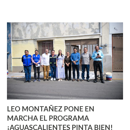
que se supone que deberías saber todo sobre el sexo
incluso antes de haberlo experimentado. Es como si la vida
esperara que estés lista para lo que sea cuando aún no
conoces ni la mitad de lo que deberías saber. Pero incluso
quienes ya han tenido relaciones sexuales no son expertos
o expertas en el tema. Siempre hay algo nuevo que
aprender y nuevas experiencias que conocer. Si eres una
chica y aún no has tenido relaciones sexuales, tal vez
pienses que el sexo será increíble y no puedas esperar para
experimentarlo, pero como cualquier persona con
experiencia te dirá, siempre es mejor cuando ambas partes
son suficientemen...
LEO MONTAÑEZ PONE EN
MARCHA EL PROGRAMA
¡AGUASCALIENTES PINTA BIEN!