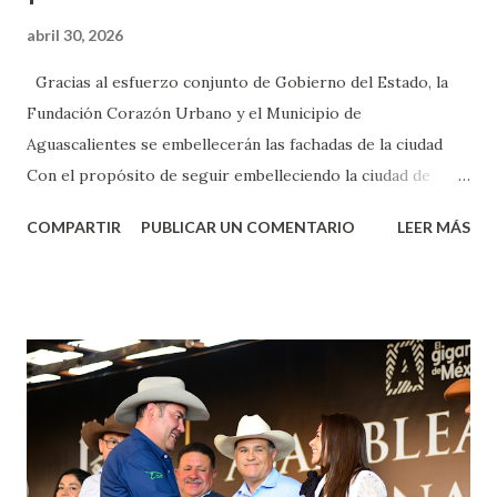
abril 30, 2026
Gracias al esfuerzo conjunto de Gobierno del Estado, la
Fundación Corazón Urbano y el Municipio de
Aguascalientes se embellecerán las fachadas de la ciudad
Con el propósito de seguir embelleciendo la ciudad de
Aguascalientes, la mañana de este jueves, el presidente
COMPARTIR
PUBLICAR UN COMENTARIO
LEER MÁS
municipal, Leo Montañez dio inicio al programa
¡Aguascalientes Pinta Bien!, a través del cual se pintarán
fachadas en diversos puntos de la capital, gracias a la suma
de esfuerzos entre Gobierno del Estado, la Fundación
Corazón Urbano y el Municipio capital. Leo Montañez
informó que en este programa se usarán cerca de 90 mil
metros cuadrados de pintura, para dar inicio en la calle
Nieto, entre Jesús F. Elizondo y la calle 22 de Octubre, con
lo que se aplicará pintura en 66 casas. Posteriormente se