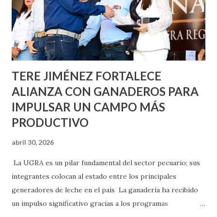
llevará este programa a Villas de Nuestra Señora de la
Asunción, Avenida Alameda y Decreto 27 de Septiembre, en
los edificios FOVISSSTE Ojo de Agua, en la comunidad
Norias de Paso Hondo y en los edificios de...
TERE JIMÉNEZ FORTALECE
ALIANZA CON GANADEROS PARA
IMPULSAR UN CAMPO MÁS
PRODUCTIVO
abril 30, 2026
La UGRA es un pilar fundamental del sector pecuario; sus
integrantes colocan al estado entre los principales
generadores de leche en el país La ganadería ha recibido
un impulso significativo gracias a los programas
implementados por la gobernadora Como una clara