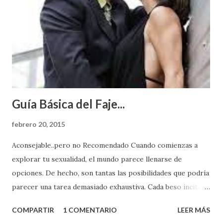
Guía Básica del Faje...
febrero 20, 2015
Aconsejable..pero no Recomendado Cuando comienzas a
explorar tu sexualidad, el mundo parece llenarse de
opciones. De hecho, son tantas las posibilidades que podría
parecer una tarea demasiado exhaustiva. Cada beso incita
algo nuevo y cada roce de tu piel contra la suya estimula
COMPARTIR
1 COMENTARIO
LEER MÁS
partes de ti que jamás hubieras imaginado. El problema es