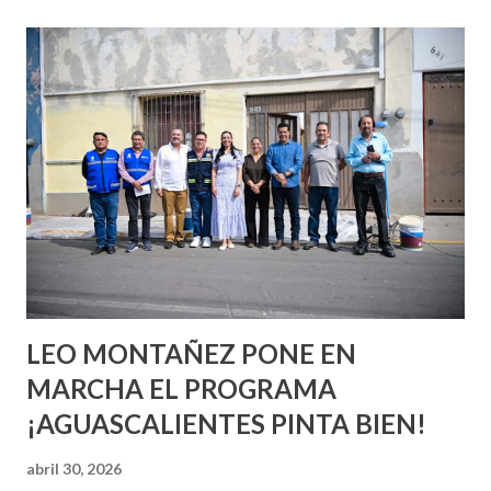
esperara que estés lista para lo que sea cuando aún no
conoces ni la mitad de lo que deberías saber. Pero incluso
quienes ya han tenido relaciones sexuales no son expertos
o expertas en el tema. Siempre hay algo nuevo que
aprender y nuevas experiencias que conocer. Si eres una
chica y aún no has tenido relaciones sexuales, tal vez
pienses que el sexo será increíble y no puedas esperar para
experimentarlo, pero como cualquier persona con
experiencia te dirá, siempre es mejor cuando ambas partes
son suficientemen...
LEO MONTAÑEZ PONE EN
MARCHA EL PROGRAMA
¡AGUASCALIENTES PINTA BIEN!
abril 30, 2026