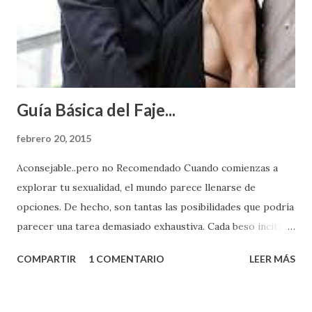
Guía Básica del Faje...
febrero 20, 2015
Aconsejable..pero no Recomendado Cuando comienzas a
explorar tu sexualidad, el mundo parece llenarse de
opciones. De hecho, son tantas las posibilidades que podría
parecer una tarea demasiado exhaustiva. Cada beso incita
algo nuevo y cada roce de tu piel contra la suya estimula
COMPARTIR
1 COMENTARIO
LEER MÁS
partes de ti que jamás hubieras imaginado. El problema es
que se supone que deberías saber todo sobre el sexo
incluso antes de haberlo experimentado. Es como si la vida