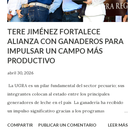
los edificios FOVISSSTE Ojo de Agua, en la comunidad
Norias de Paso Hondo y en los edificios de...
TERE JIMÉNEZ FORTALECE
ALIANZA CON GANADEROS PARA
IMPULSAR UN CAMPO MÁS
PRODUCTIVO
abril 30, 2026
La UGRA es un pilar fundamental del sector pecuario; sus
integrantes colocan al estado entre los principales
generadores de leche en el país La ganadería ha recibido
un impulso significativo gracias a los programas
implementados por la gobernadora Como una clara
COMPARTIR
PUBLICAR UN COMENTARIO
LEER MÁS
muestra de su respaldo firme y decidido al campo, la