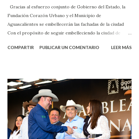
Gracias al esfuerzo conjunto de Gobierno del Estado, la
Fundación Corazón Urbano y el Municipio de
Aguascalientes se embellecerán las fachadas de la ciudad
Con el propósito de seguir embelleciendo la ciudad de
Aguascalientes, la mañana de este jueves, el presidente
COMPARTIR
PUBLICAR UN COMENTARIO
LEER MÁS
municipal, Leo Montañez dio inicio al programa
¡Aguascalientes Pinta Bien!, a través del cual se pintarán
fachadas en diversos puntos de la capital, gracias a la suma
de esfuerzos entre Gobierno del Estado, la Fundación
Corazón Urbano y el Municipio capital. Leo Montañez
informó que en este programa se usarán cerca de 90 mil
metros cuadrados de pintura, para dar inicio en la calle
Nieto, entre Jesús F. Elizondo y la calle 22 de Octubre, con
lo que se aplicará pintura en 66 casas. Posteriormente se
llevará este programa a Villas de Nuestra Señora de la
Asunción, Avenida Alameda y Decreto 27 de Septiembre, en