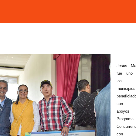
Jesús Ma
fue uno 
los
municipios
beneficiad
con l
apoyos d
Programa
Concurrenc
con l