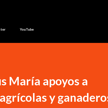
Ir al contenido principal
tter
YouTube
ús María apoyos a
agrícolas y ganadero