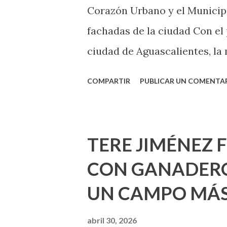
Corazón Urbano y el Municipi
cuando ambas partes son sufi
fachadas de la ciudad Con el
ciudad de Aguascalientes, la 
municipal, Leo Montañez dio
COMPARTIR
PUBLICAR UN COMENTA
Pinta Bien!, a través del cua
de la capital, gracias a la s
Estado, la Fundación Corazón
TERE JIMÉNEZ 
Montañez informó que en est
CON GANADERO
metros cuadrados de pintura, 
UN CAMPO MÁS
Jesús F. Elizondo y la calle 2
pintura en 66 casas. Posterio
abril 30, 2026