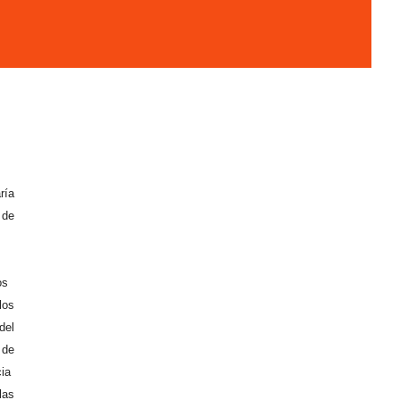
ría
de
os
os
el
 de
ia
as