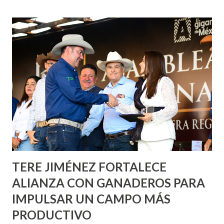
de esfuerzos entre Gobierno del Estado, la Fundación
Corazón Urbano y el Municipio capital. Leo Montañez
informó que en este programa se usarán cerca de 90 mil
metros cuadrados de pintura, para dar inicio en la calle
Nieto, entre Jesús F. Elizondo y la calle 22 de Octubre, con
lo que se aplicará pintura en 66 casas. Posteriormente se
llevará este programa a Villas de Nuestra Señora de la
Asunción, Avenida Alameda y Decreto 27 de Septiembre, en
los edificios FOVISSSTE Ojo de Agua, en la comunidad
Norias de Paso Hondo y en los edificios de...
TERE JIMÉNEZ FORTALECE
ALIANZA CON GANADEROS PARA
IMPULSAR UN CAMPO MÁS
PRODUCTIVO