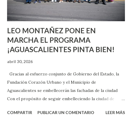
experiencia te dirá, siempre es mejor cuando ambas partes
son suficientemen...
LEO MONTAÑEZ PONE EN
MARCHA EL PROGRAMA
¡AGUASCALIENTES PINTA BIEN!
abril 30, 2026
Gracias al esfuerzo conjunto de Gobierno del Estado, la
Fundación Corazón Urbano y el Municipio de
Aguascalientes se embellecerán las fachadas de la ciudad
Con el propósito de seguir embelleciendo la ciudad de
Aguascalientes, la mañana de este jueves, el presidente
COMPARTIR
PUBLICAR UN COMENTARIO
LEER MÁS
municipal, Leo Montañez dio inicio al programa
¡Aguascalientes Pinta Bien!, a través del cual se pintarán
fachadas en diversos puntos de la capital, gracias a la suma