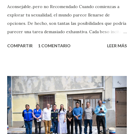
Aconsejable..pero no Recomendado Cuando comienzas a
explorar tu sexualidad, el mundo parece llenarse de
opciones. De hecho, son tantas las posibilidades que podría
parecer una tarea demasiado exhaustiva. Cada beso incita
algo nuevo y cada roce de tu piel contra la suya estimula
COMPARTIR
1 COMENTARIO
LEER MÁS
partes de ti que jamás hubieras imaginado. El problema es
que se supone que deberías saber todo sobre el sexo
incluso antes de haberlo experimentado. Es como si la vida
esperara que estés lista para lo que sea cuando aún no
conoces ni la mitad de lo que deberías saber. Pero incluso
quienes ya han tenido relaciones sexuales no son expertos
o expertas en el tema. Siempre hay algo nuevo que
aprender y nuevas experiencias que conocer. Si eres una
chica y aún no has tenido relaciones sexuales, tal vez
pienses que el sexo será increíble y no puedas esperar para
experimentarlo, pero como cualquier persona con