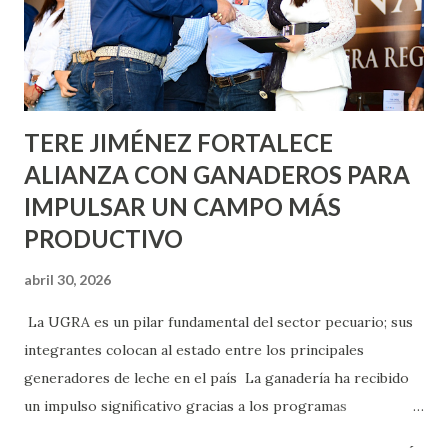
llevará este programa a Villas de Nuestra Señora de la
Asunción, Avenida Alameda y Decreto 27 de Septiembre, en
los edificios FOVISSSTE Ojo de Agua, en la comunidad
Norias de Paso Hondo y en los edificios de...
TERE JIMÉNEZ FORTALECE
ALIANZA CON GANADEROS PARA
IMPULSAR UN CAMPO MÁS
PRODUCTIVO
abril 30, 2026
La UGRA es un pilar fundamental del sector pecuario; sus
integrantes colocan al estado entre los principales
generadores de leche en el país La ganadería ha recibido
un impulso significativo gracias a los programas
implementados por la gobernadora Como una clara