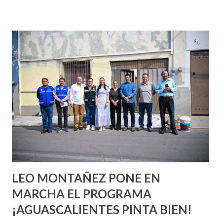
incluso antes de haberlo experimentado. Es como si la vida
esperara que estés lista para lo que sea cuando aún no
conoces ni la mitad de lo que deberías saber. Pero incluso
quienes ya han tenido relaciones sexuales no son expertos
o expertas en el tema. Siempre hay algo nuevo que
aprender y nuevas experiencias que conocer. Si eres una
chica y aún no has tenido relaciones sexuales, tal vez
pienses que el sexo será increíble y no puedas esperar para
experimentarlo, pero como cualquier persona con
experiencia te dirá, siempre es mejor cuando ambas partes
son suficientemen...
LEO MONTAÑEZ PONE EN
MARCHA EL PROGRAMA
¡AGUASCALIENTES PINTA BIEN!