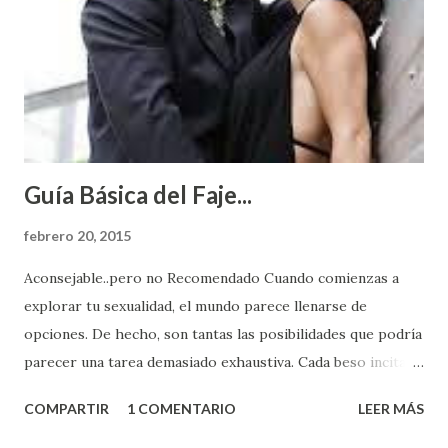
Guía Básica del Faje...
febrero 20, 2015
Aconsejable..pero no Recomendado Cuando comienzas a
explorar tu sexualidad, el mundo parece llenarse de
opciones. De hecho, son tantas las posibilidades que podría
parecer una tarea demasiado exhaustiva. Cada beso incita
algo nuevo y cada roce de tu piel contra la suya estimula
COMPARTIR
1 COMENTARIO
LEER MÁS
partes de ti que jamás hubieras imaginado. El problema es
que se supone que deberías saber todo sobre el sexo