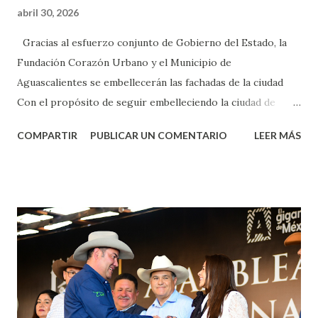
abril 30, 2026
Gracias al esfuerzo conjunto de Gobierno del Estado, la
Fundación Corazón Urbano y el Municipio de
Aguascalientes se embellecerán las fachadas de la ciudad
Con el propósito de seguir embelleciendo la ciudad de
Aguascalientes, la mañana de este jueves, el presidente
COMPARTIR
PUBLICAR UN COMENTARIO
LEER MÁS
municipal, Leo Montañez dio inicio al programa
¡Aguascalientes Pinta Bien!, a través del cual se pintarán
fachadas en diversos puntos de la capital, gracias a la suma
de esfuerzos entre Gobierno del Estado, la Fundación
Corazón Urbano y el Municipio capital. Leo Montañez
informó que en este programa se usarán cerca de 90 mil
metros cuadrados de pintura, para dar inicio en la calle
Nieto, entre Jesús F. Elizondo y la calle 22 de Octubre, con
lo que se aplicará pintura en 66 casas. Posteriormente se