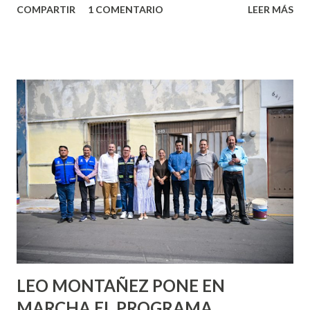
COMPARTIR
1 COMENTARIO
LEER MÁS
partes de ti que jamás hubieras imaginado. El problema es
que se supone que deberías saber todo sobre el sexo
incluso antes de haberlo experimentado. Es como si la vida
esperara que estés lista para lo que sea cuando aún no
conoces ni la mitad de lo que deberías saber. Pero incluso
quienes ya han tenido relaciones sexuales no son expertos
o expertas en el tema. Siempre hay algo nuevo que
aprender y nuevas experiencias que conocer. Si eres una
chica y aún no has tenido relaciones sexuales, tal vez
pienses que el sexo será increíble y no puedas esperar para
experimentarlo, pero como cualquier persona con
experiencia te dirá, siempre es mejor cuando ambas partes
son suficientemen...
LEO MONTAÑEZ PONE EN
MARCHA EL PROGRAMA