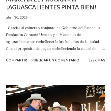
¡AGUASCALIENTES PINTA BIEN!
abril 30, 2026
Gracias al esfuerzo conjunto de Gobierno del Estado, la
Fundación Corazón Urbano y el Municipio de
Aguascalientes se embellecerán las fachadas de la ciudad
Con el propósito de seguir embelleciendo la ciudad de
Aguascalientes, la mañana de este jueves, el presidente
COMPARTIR
PUBLICAR UN COMENTARIO
LEER MÁS
municipal, Leo Montañez dio inicio al programa
¡Aguascalientes Pinta Bien!, a través del cual se pintarán
fachadas en diversos puntos de la capital, gracias a la suma
de esfuerzos entre Gobierno del Estado, la Fundación
Corazón Urbano y el Municipio capital. Leo Montañez
informó que en este programa se usarán cerca de 90 mil
metros cuadrados de pintura, para dar inicio en la calle