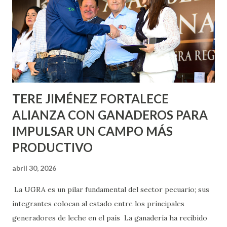
Nieto, entre Jesús F. Elizondo y la calle 22 de Octubre, con
lo que se aplicará pintura en 66 casas. Posteriormente se
llevará este programa a Villas de Nuestra Señora de la
Asunción, Avenida Alameda y Decreto 27 de Septiembre, en
los edificios FOVISSSTE Ojo de Agua, en la comunidad
Norias de Paso Hondo y en los edificios de...
TERE JIMÉNEZ FORTALECE
ALIANZA CON GANADEROS PARA
IMPULSAR UN CAMPO MÁS
PRODUCTIVO
abril 30, 2026
La UGRA es un pilar fundamental del sector pecuario; sus
integrantes colocan al estado entre los principales
generadores de leche en el país La ganadería ha recibido