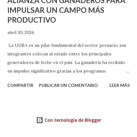
ALIANZA CON GANADEROS PARA
IMPULSAR UN CAMPO MÁS
PRODUCTIVO
abril 30, 2026
La UGRA es un pilar fundamental del sector pecuario; sus
integrantes colocan al estado entre los principales
generadores de leche en el país La ganadería ha recibido
un impulso significativo gracias a los programas
implementados por la gobernadora Como una clara
COMPARTIR
PUBLICAR UN COMENTARIO
LEER MÁS
muestra de su respaldo firme y decidido al campo, la
gobernadora Tere Jiménez clausuró la Asamblea General
Ordinaria de la Unión Ganadera Regional de Aguascalientes
(UGRA), realizada en la Isla San Marcos, donde reafirmó su
Con tecnología de Blogger
compromiso de trabajar de la mano con los productores
para consolidar una ganadería más fuerte, productiva y con