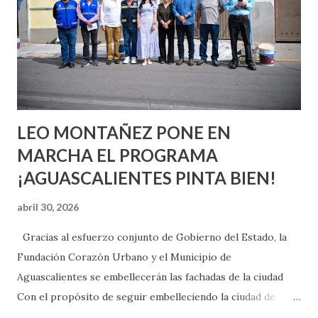
chica y aún no has tenido relaciones sexuales, tal vez
pienses que el sexo será increíble y no puedas esperar para
experimentarlo, pero como cualquier persona con
experiencia te dirá, siempre es mejor cuando ambas partes
son suficientemen...
LEO MONTAÑEZ PONE EN
MARCHA EL PROGRAMA
¡AGUASCALIENTES PINTA BIEN!
abril 30, 2026
Gracias al esfuerzo conjunto de Gobierno del Estado, la
Fundación Corazón Urbano y el Municipio de
Aguascalientes se embellecerán las fachadas de la ciudad
Con el propósito de seguir embelleciendo la ciudad de
Aguascalientes, la mañana de este jueves, el presidente