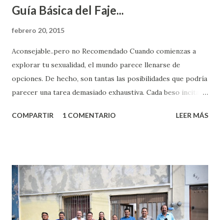
Guía Básica del Faje...
febrero 20, 2015
Aconsejable..pero no Recomendado Cuando comienzas a
explorar tu sexualidad, el mundo parece llenarse de
opciones. De hecho, son tantas las posibilidades que podría
parecer una tarea demasiado exhaustiva. Cada beso incita
algo nuevo y cada roce de tu piel contra la suya estimula
COMPARTIR
1 COMENTARIO
LEER MÁS
partes de ti que jamás hubieras imaginado. El problema es
que se supone que deberías saber todo sobre el sexo
incluso antes de haberlo experimentado. Es como si la vida
esperara que estés lista para lo que sea cuando aún no
conoces ni la mitad de lo que deberías saber. Pero incluso
quienes ya han tenido relaciones sexuales no son expertos
o expertas en el tema. Siempre hay algo nuevo que
aprender y nuevas experiencias que conocer. Si eres una