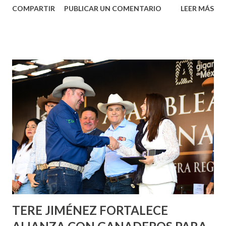
COMPARTIR
PUBLICAR UN COMENTARIO
LEER MÁS
municipal, Leo Montañez dio inicio al programa
¡Aguascalientes Pinta Bien!, a través del cual se pintarán
fachadas en diversos puntos de la capital, gracias a la suma
de esfuerzos entre Gobierno del Estado, la Fundación
Corazón Urbano y el Municipio capital. Leo Montañez
informó que en este programa se usarán cerca de 90 mil
metros cuadrados de pintura, para dar inicio en la calle
Nieto, entre Jesús F. Elizondo y la calle 22 de Octubre, con
lo que se aplicará pintura en 66 casas. Posteriormente se
llevará este programa a Villas de Nuestra Señora de la
Asunción, Avenida Alameda y Decreto 27 de Septiembre, en
los edificios FOVISSSTE Ojo de Agua, en la comunidad
Norias de Paso Hondo y en los edificios de...
TERE JIMÉNEZ FORTALECE