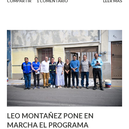
COMPARTIR
1 COMENTARIO
LEER MÁS
partes de ti que jamás hubieras imaginado. El problema es
que se supone que deberías saber todo sobre el sexo
incluso antes de haberlo experimentado. Es como si la vida
esperara que estés lista para lo que sea cuando aún no
conoces ni la mitad de lo que deberías saber. Pero incluso
quienes ya han tenido relaciones sexuales no son expertos
o expertas en el tema. Siempre hay algo nuevo que
aprender y nuevas experiencias que conocer. Si eres una
chica y aún no has tenido relaciones sexuales, tal vez
pienses que el sexo será increíble y no puedas esperar para
experimentarlo, pero como cualquier persona con
experiencia te dirá, siempre es mejor cuando ambas partes
son suficientemen...
LEO MONTAÑEZ PONE EN
MARCHA EL PROGRAMA