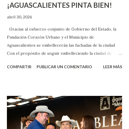
¡AGUASCALIENTES PINTA BIEN!
abril 30, 2026
Gracias al esfuerzo conjunto de Gobierno del Estado, la
Fundación Corazón Urbano y el Municipio de
Aguascalientes se embellecerán las fachadas de la ciudad
Con el propósito de seguir embelleciendo la ciudad de
Aguascalientes, la mañana de este jueves, el presidente
COMPARTIR
PUBLICAR UN COMENTARIO
LEER MÁS
municipal, Leo Montañez dio inicio al programa
¡Aguascalientes Pinta Bien!, a través del cual se pintarán
fachadas en diversos puntos de la capital, gracias a la suma
de esfuerzos entre Gobierno del Estado, la Fundación
Corazón Urbano y el Municipio capital. Leo Montañez
informó que en este programa se usarán cerca de 90 mil
metros cuadrados de pintura, para dar inicio en la calle
Nieto, entre Jesús F. Elizondo y la calle 22 de Octubre, con