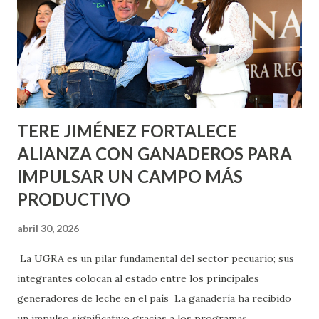
lo que se aplicará pintura en 66 casas. Posteriormente se
llevará este programa a Villas de Nuestra Señora de la
Asunción, Avenida Alameda y Decreto 27 de Septiembre, en
los edificios FOVISSSTE Ojo de Agua, en la comunidad
Norias de Paso Hondo y en los edificios de...
TERE JIMÉNEZ FORTALECE
ALIANZA CON GANADEROS PARA
IMPULSAR UN CAMPO MÁS
PRODUCTIVO
abril 30, 2026
La UGRA es un pilar fundamental del sector pecuario; sus
integrantes colocan al estado entre los principales
generadores de leche en el país La ganadería ha recibido
un impulso significativo gracias a los programas