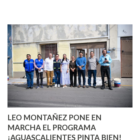
que se supone que deberías saber todo sobre el sexo
incluso antes de haberlo experimentado. Es como si la vida
esperara que estés lista para lo que sea cuando aún no
conoces ni la mitad de lo que deberías saber. Pero incluso
quienes ya han tenido relaciones sexuales no son expertos
o expertas en el tema. Siempre hay algo nuevo que
aprender y nuevas experiencias que conocer. Si eres una
chica y aún no has tenido relaciones sexuales, tal vez
pienses que el sexo será increíble y no puedas esperar para
experimentarlo, pero como cualquier persona con
experiencia te dirá, siempre es mejor cuando ambas partes
son suficientemen...
LEO MONTAÑEZ PONE EN
MARCHA EL PROGRAMA
¡AGUASCALIENTES PINTA BIEN!