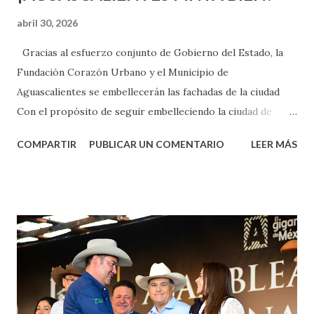
abril 30, 2026
Gracias al esfuerzo conjunto de Gobierno del Estado, la
Fundación Corazón Urbano y el Municipio de
Aguascalientes se embellecerán las fachadas de la ciudad
Con el propósito de seguir embelleciendo la ciudad de
Aguascalientes, la mañana de este jueves, el presidente
COMPARTIR
PUBLICAR UN COMENTARIO
LEER MÁS
municipal, Leo Montañez dio inicio al programa
¡Aguascalientes Pinta Bien!, a través del cual se pintarán
fachadas en diversos puntos de la capital, gracias a la suma
de esfuerzos entre Gobierno del Estado, la Fundación
Corazón Urbano y el Municipio capital. Leo Montañez
informó que en este programa se usarán cerca de 90 mil
metros cuadrados de pintura, para dar inicio en la calle
Nieto, entre Jesús F. Elizondo y la calle 22 de Octubre, con
lo que se aplicará pintura en 66 casas. Posteriormente se