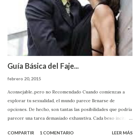
Guía Básica del Faje...
febrero 20, 2015
Aconsejable..pero no Recomendado Cuando comienzas a
explorar tu sexualidad, el mundo parece llenarse de
opciones. De hecho, son tantas las posibilidades que podría
parecer una tarea demasiado exhaustiva. Cada beso incita
algo nuevo y cada roce de tu piel contra la suya estimula
COMPARTIR
1 COMENTARIO
LEER MÁS
partes de ti que jamás hubieras imaginado. El problema es