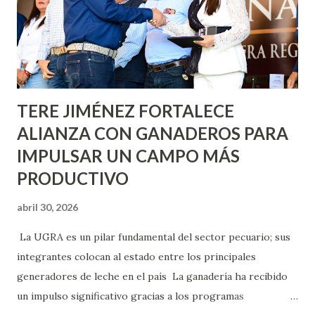
llevará este programa a Villas de Nuestra Señora de la
Asunción, Avenida Alameda y Decreto 27 de Septiembre, en
los edificios FOVISSSTE Ojo de Agua, en la comunidad
Norias de Paso Hondo y en los edificios de...
TERE JIMÉNEZ FORTALECE
ALIANZA CON GANADEROS PARA
IMPULSAR UN CAMPO MÁS
PRODUCTIVO
abril 30, 2026
La UGRA es un pilar fundamental del sector pecuario; sus
integrantes colocan al estado entre los principales
generadores de leche en el país La ganadería ha recibido
un impulso significativo gracias a los programas