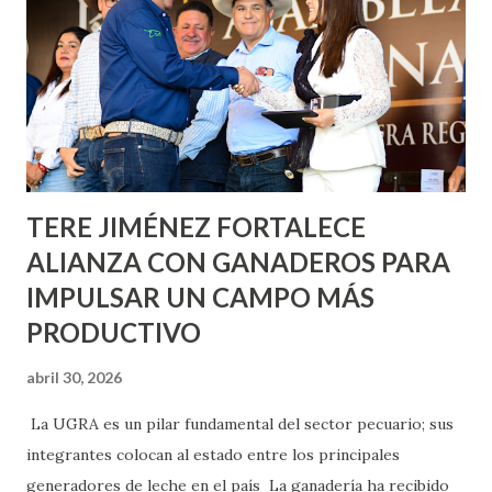
Nieto, entre Jesús F. Elizondo y la calle 22 de Octubre, con
lo que se aplicará pintura en 66 casas. Posteriormente se
llevará este programa a Villas de Nuestra Señora de la
Asunción, Avenida Alameda y Decreto 27 de Septiembre, en
los edificios FOVISSSTE Ojo de Agua, en la comunidad
Norias de Paso Hondo y en los edificios de...
TERE JIMÉNEZ FORTALECE
ALIANZA CON GANADEROS PARA
IMPULSAR UN CAMPO MÁS
PRODUCTIVO
abril 30, 2026
La UGRA es un pilar fundamental del sector pecuario; sus
integrantes colocan al estado entre los principales
generadores de leche en el país La ganadería ha recibido