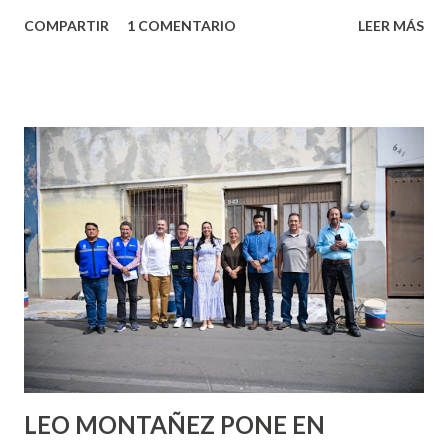
algo nuevo y cada roce de tu piel contra la suya estimula
COMPARTIR
1 COMENTARIO
LEER MÁS
partes de ti que jamás hubieras imaginado. El problema es
que se supone que deberías saber todo sobre el sexo
incluso antes de haberlo experimentado. Es como si la vida
esperara que estés lista para lo que sea cuando aún no
conoces ni la mitad de lo que deberías saber. Pero incluso
quienes ya han tenido relaciones sexuales no son expertos
o expertas en el tema. Siempre hay algo nuevo que
aprender y nuevas experiencias que conocer. Si eres una
chica y aún no has tenido relaciones sexuales, tal vez
pienses que el sexo será increíble y no puedas esperar para
experimentarlo, pero como cualquier persona con
experiencia te dirá, siempre es mejor cuando ambas partes
son suficientemen...
LEO MONTAÑEZ PONE EN