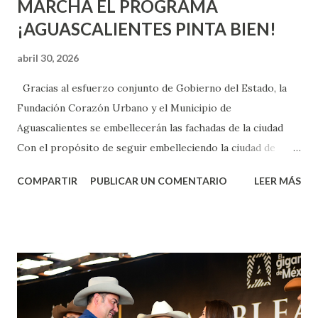
MARCHA EL PROGRAMA
¡AGUASCALIENTES PINTA BIEN!
abril 30, 2026
Gracias al esfuerzo conjunto de Gobierno del Estado, la
Fundación Corazón Urbano y el Municipio de
Aguascalientes se embellecerán las fachadas de la ciudad
Con el propósito de seguir embelleciendo la ciudad de
Aguascalientes, la mañana de este jueves, el presidente
COMPARTIR
PUBLICAR UN COMENTARIO
LEER MÁS
municipal, Leo Montañez dio inicio al programa
¡Aguascalientes Pinta Bien!, a través del cual se pintarán
fachadas en diversos puntos de la capital, gracias a la suma
de esfuerzos entre Gobierno del Estado, la Fundación
Corazón Urbano y el Municipio capital. Leo Montañez
informó que en este programa se usarán cerca de 90 mil
metros cuadrados de pintura, para dar inicio en la calle