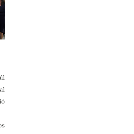
úl
al
ió
os