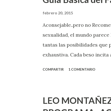
febrero 20, 2015
Aconsejable..pero no Recom
sexualidad, el mundo parece 
tantas las posibilidades que
exhaustiva. Cada beso incita 
la suya estimula partes de t
COMPARTIR
1 COMENTARIO
problema es que se supone qu
incluso antes de haberlo exp
que estés lista para lo que s
LEO MONTAÑEZ
lo que deberías saber. Pero 