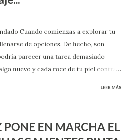
endado Cuando comienzas a explorar tu
llenarse de opciones. De hecho, son
 podría parecer una tarea demasiado
algo nuevo y cada roce de tu piel contra
i que jamás hubieras imaginado. El
LEER MÁS
e deberías saber todo sobre el sexo
erimentado. Es como si la vida esperara
ea cuando aún no conoces ni la mitad de
 PONE EN MARCHA EL
incluso quienes ya han tenido relaciones