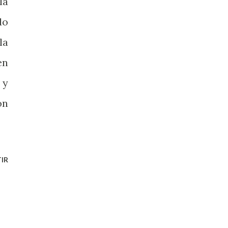
la
do
la
en
 y
ón
IR