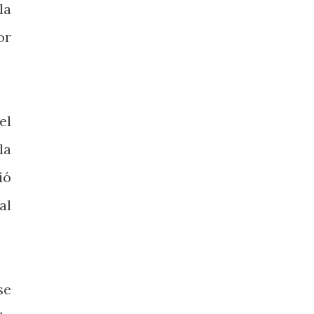
la
or
el
la
ió
al
se