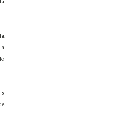
da
la
 a
do
es
se