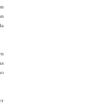
un
án
la
en
na
mo
er