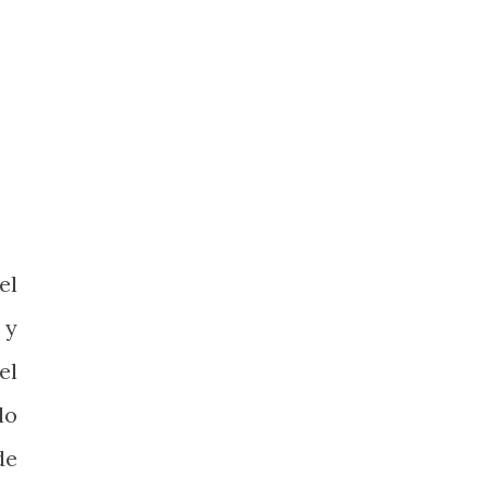
el
 y
el
lo
de