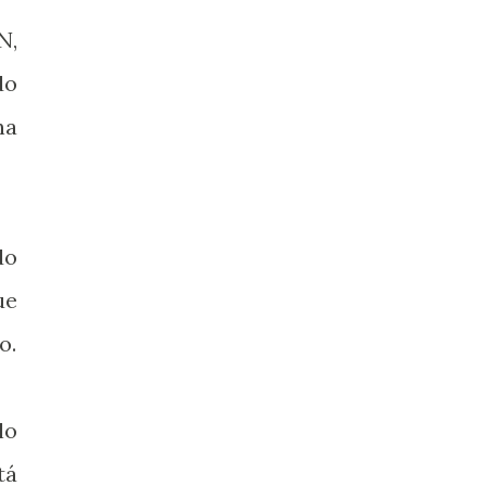
N,
do
na
do
ue
o.
lo
tá