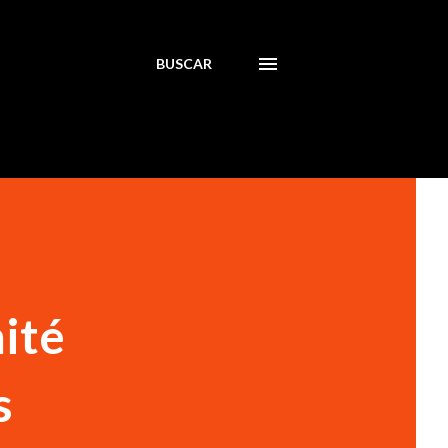
BUSCAR
ité
s