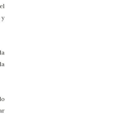
el
 y
da
la
do
ar