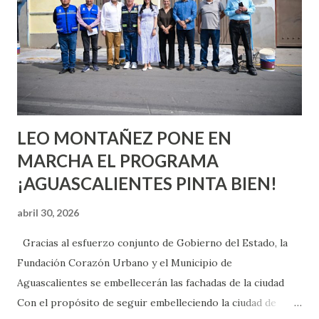
chica y aún no has tenido relaciones sexuales, tal vez
pienses que el sexo será increíble y no puedas esperar para
experimentarlo, pero como cualquier persona con
experiencia te dirá, siempre es mejor cuando ambas partes
son suficientemen...
LEO MONTAÑEZ PONE EN
MARCHA EL PROGRAMA
¡AGUASCALIENTES PINTA BIEN!
abril 30, 2026
Gracias al esfuerzo conjunto de Gobierno del Estado, la
Fundación Corazón Urbano y el Municipio de
Aguascalientes se embellecerán las fachadas de la ciudad
Con el propósito de seguir embelleciendo la ciudad de