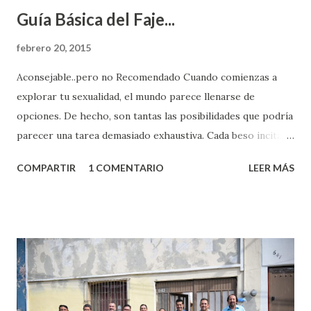
Guía Básica del Faje...
febrero 20, 2015
Aconsejable..pero no Recomendado Cuando comienzas a
explorar tu sexualidad, el mundo parece llenarse de
opciones. De hecho, son tantas las posibilidades que podría
parecer una tarea demasiado exhaustiva. Cada beso incita
algo nuevo y cada roce de tu piel contra la suya estimula
COMPARTIR
1 COMENTARIO
LEER MÁS
partes de ti que jamás hubieras imaginado. El problema es
que se supone que deberías saber todo sobre el sexo
incluso antes de haberlo experimentado. Es como si la vida
esperara que estés lista para lo que sea cuando aún no
conoces ni la mitad de lo que deberías saber. Pero incluso
quienes ya han tenido relaciones sexuales no son expertos
o expertas en el tema. Siempre hay algo nuevo que
aprender y nuevas experiencias que conocer. Si eres una