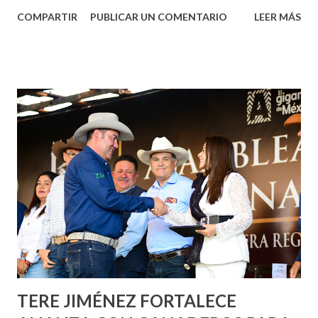
Aguascalientes, la mañana de este jueves, el presidente
COMPARTIR
PUBLICAR UN COMENTARIO
LEER MÁS
municipal, Leo Montañez dio inicio al programa
¡Aguascalientes Pinta Bien!, a través del cual se pintarán
fachadas en diversos puntos de la capital, gracias a la suma
de esfuerzos entre Gobierno del Estado, la Fundación
Corazón Urbano y el Municipio capital. Leo Montañez
informó que en este programa se usarán cerca de 90 mil
metros cuadrados de pintura, para dar inicio en la calle
Nieto, entre Jesús F. Elizondo y la calle 22 de Octubre, con
lo que se aplicará pintura en 66 casas. Posteriormente se
llevará este programa a Villas de Nuestra Señora de la
Asunción, Avenida Alameda y Decreto 27 de Septiembre, en
los edificios FOVISSSTE Ojo de Agua, en la comunidad
Norias de Paso Hondo y en los edificios de...
TERE JIMÉNEZ FORTALECE