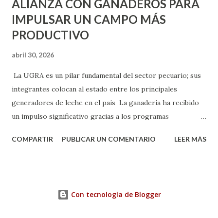
ALIANZA CON GANADEROS PARA
IMPULSAR UN CAMPO MÁS
PRODUCTIVO
abril 30, 2026
La UGRA es un pilar fundamental del sector pecuario; sus
integrantes colocan al estado entre los principales
generadores de leche en el país La ganadería ha recibido
un impulso significativo gracias a los programas
implementados por la gobernadora Como una clara
COMPARTIR
PUBLICAR UN COMENTARIO
LEER MÁS
muestra de su respaldo firme y decidido al campo, la
gobernadora Tere Jiménez clausuró la Asamblea General
Ordinaria de la Unión Ganadera Regional de Aguascalientes
(UGRA), realizada en la Isla San Marcos, donde reafirmó su
Con tecnología de Blogger
compromiso de trabajar de la mano con los productores
para consolidar una ganadería más fuerte, productiva y con