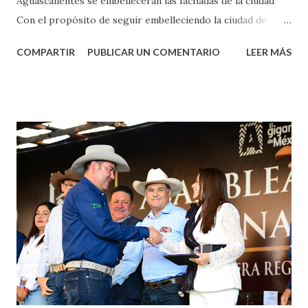
Aguascalientes se embellecerán las fachadas de la ciudad
Con el propósito de seguir embelleciendo la ciudad de
Aguascalientes, la mañana de este jueves, el presidente
COMPARTIR
PUBLICAR UN COMENTARIO
LEER MÁS
municipal, Leo Montañez dio inicio al programa
¡Aguascalientes Pinta Bien!, a través del cual se pintarán
fachadas en diversos puntos de la capital, gracias a la suma
de esfuerzos entre Gobierno del Estado, la Fundación
Corazón Urbano y el Municipio capital. Leo Montañez
informó que en este programa se usarán cerca de 90 mil
metros cuadrados de pintura, para dar inicio en la calle
Nieto, entre Jesús F. Elizondo y la calle 22 de Octubre, con
lo que se aplicará pintura en 66 casas. Posteriormente se
llevará este programa a Villas de Nuestra Señora de la
Asunción, Avenida Alameda y Decreto 27 de Septiembre, en
los edificios FOVISSSTE Ojo de Agua, en la comunidad
Norias de Paso Hondo y en los edificios de...