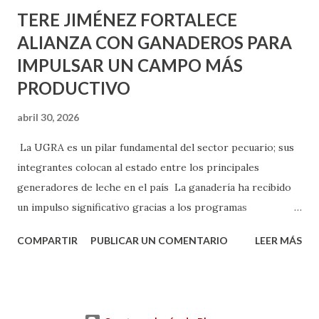
TERE JIMÉNEZ FORTALECE
ALIANZA CON GANADEROS PARA
IMPULSAR UN CAMPO MÁS
PRODUCTIVO
abril 30, 2026
La UGRA es un pilar fundamental del sector pecuario; sus
integrantes colocan al estado entre los principales
generadores de leche en el país La ganadería ha recibido
un impulso significativo gracias a los programas
implementados por la gobernadora Como una clara
COMPARTIR
PUBLICAR UN COMENTARIO
LEER MÁS
muestra de su respaldo firme y decidido al campo, la
gobernadora Tere Jiménez clausuró la Asamblea General
Ordinaria de la Unión Ganadera Regional de Aguascalientes
(UGRA), realizada en la Isla San Marcos, donde reafirmó su