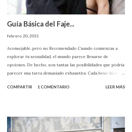
Guía Básica del Faje...
febrero 20, 2015
Aconsejable..pero no Recomendado Cuando comienzas a
explorar tu sexualidad, el mundo parece llenarse de
opciones. De hecho, son tantas las posibilidades que podría
parecer una tarea demasiado exhaustiva. Cada beso incita
algo nuevo y cada roce de tu piel contra la suya estimula
COMPARTIR
1 COMENTARIO
LEER MÁS
partes de ti que jamás hubieras imaginado. El problema es
que se supone que deberías saber todo sobre el sexo
incluso antes de haberlo experimentado. Es como si la vida
esperara que estés lista para lo que sea cuando aún no
conoces ni la mitad de lo que deberías saber. Pero incluso
quienes ya han tenido relaciones sexuales no son expertos