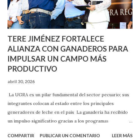
Asunción, Avenida Alameda y Decreto 27 de Septiembre, en
los edificios FOVISSSTE Ojo de Agua, en la comunidad
Norias de Paso Hondo y en los edificios de...
TERE JIMÉNEZ FORTALECE
ALIANZA CON GANADEROS PARA
IMPULSAR UN CAMPO MÁS
PRODUCTIVO
abril 30, 2026
La UGRA es un pilar fundamental del sector pecuario; sus
integrantes colocan al estado entre los principales
generadores de leche en el país La ganadería ha recibido
un impulso significativo gracias a los programas
implementados por la gobernadora Como una clara
COMPARTIR
PUBLICAR UN COMENTARIO
LEER MÁS
muestra de su respaldo firme y decidido al campo, la