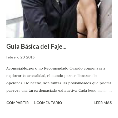
Guía Básica del Faje...
febrero 20, 2015
Aconsejable..pero no Recomendado Cuando comienzas a
explorar tu sexualidad, el mundo parece llenarse de
opciones. De hecho, son tantas las posibilidades que podría
parecer una tarea demasiado exhaustiva. Cada beso incita
algo nuevo y cada roce de tu piel contra la suya estimula
COMPARTIR
1 COMENTARIO
LEER MÁS
partes de ti que jamás hubieras imaginado. El problema es
que se supone que deberías saber todo sobre el sexo