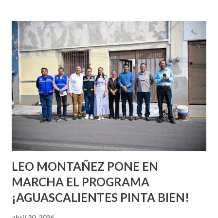
incluso antes de haberlo experimentado. Es como si la vida
esperara que estés lista para lo que sea cuando aún no
conoces ni la mitad de lo que deberías saber. Pero incluso
quienes ya han tenido relaciones sexuales no son expertos
o expertas en el tema. Siempre hay algo nuevo que
aprender y nuevas experiencias que conocer. Si eres una
chica y aún no has tenido relaciones sexuales, tal vez
pienses que el sexo será increíble y no puedas esperar para
experimentarlo, pero como cualquier persona con
experiencia te dirá, siempre es mejor cuando ambas partes
son suficientemen...
LEO MONTAÑEZ PONE EN
MARCHA EL PROGRAMA
¡AGUASCALIENTES PINTA BIEN!
abril 30, 2026