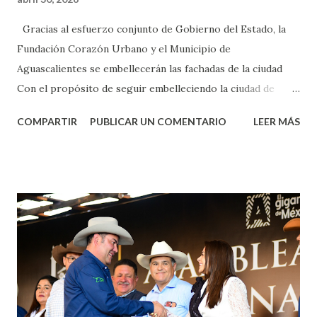
Gracias al esfuerzo conjunto de Gobierno del Estado, la
Fundación Corazón Urbano y el Municipio de
Aguascalientes se embellecerán las fachadas de la ciudad
Con el propósito de seguir embelleciendo la ciudad de
Aguascalientes, la mañana de este jueves, el presidente
COMPARTIR
PUBLICAR UN COMENTARIO
LEER MÁS
municipal, Leo Montañez dio inicio al programa
¡Aguascalientes Pinta Bien!, a través del cual se pintarán
fachadas en diversos puntos de la capital, gracias a la suma
de esfuerzos entre Gobierno del Estado, la Fundación
Corazón Urbano y el Municipio capital. Leo Montañez
informó que en este programa se usarán cerca de 90 mil
metros cuadrados de pintura, para dar inicio en la calle
Nieto, entre Jesús F. Elizondo y la calle 22 de Octubre, con
lo que se aplicará pintura en 66 casas. Posteriormente se
llevará este programa a Villas de Nuestra Señora de la