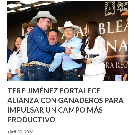
Corazón Urbano y el Municipio capital. Leo Montañez
informó que en este programa se usarán cerca de 90 mil
metros cuadrados de pintura, para dar inicio en la calle
Nieto, entre Jesús F. Elizondo y la calle 22 de Octubre, con
lo que se aplicará pintura en 66 casas. Posteriormente se
llevará este programa a Villas de Nuestra Señora de la
Asunción, Avenida Alameda y Decreto 27 de Septiembre, en
los edificios FOVISSSTE Ojo de Agua, en la comunidad
Norias de Paso Hondo y en los edificios de...
TERE JIMÉNEZ FORTALECE
ALIANZA CON GANADEROS PARA
IMPULSAR UN CAMPO MÁS
PRODUCTIVO
abril 30, 2026