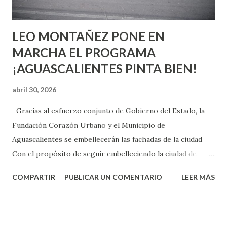
son suficientemen...
LEO MONTAÑEZ PONE EN
MARCHA EL PROGRAMA
¡AGUASCALIENTES PINTA BIEN!
abril 30, 2026
Gracias al esfuerzo conjunto de Gobierno del Estado, la
Fundación Corazón Urbano y el Municipio de
Aguascalientes se embellecerán las fachadas de la ciudad
Con el propósito de seguir embelleciendo la ciudad de
Aguascalientes, la mañana de este jueves, el presidente
COMPARTIR
PUBLICAR UN COMENTARIO
LEER MÁS
municipal, Leo Montañez dio inicio al programa
¡Aguascalientes Pinta Bien!, a través del cual se pintarán
fachadas en diversos puntos de la capital, gracias a la suma
de esfuerzos entre Gobierno del Estado, la Fundación