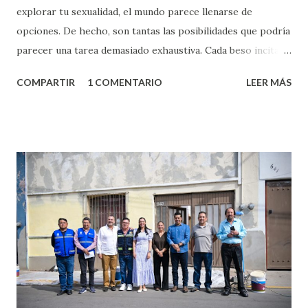
explorar tu sexualidad, el mundo parece llenarse de
opciones. De hecho, son tantas las posibilidades que podría
parecer una tarea demasiado exhaustiva. Cada beso incita
algo nuevo y cada roce de tu piel contra la suya estimula
COMPARTIR
1 COMENTARIO
LEER MÁS
partes de ti que jamás hubieras imaginado. El problema es
que se supone que deberías saber todo sobre el sexo
incluso antes de haberlo experimentado. Es como si la vida
esperara que estés lista para lo que sea cuando aún no
conoces ni la mitad de lo que deberías saber. Pero incluso
quienes ya han tenido relaciones sexuales no son expertos
o expertas en el tema. Siempre hay algo nuevo que
aprender y nuevas experiencias que conocer. Si eres una
chica y aún no has tenido relaciones sexuales, tal vez
pienses que el sexo será increíble y no puedas esperar para
experimentarlo, pero como cualquier persona con
experiencia te dirá, siempre es mejor cuando ambas partes