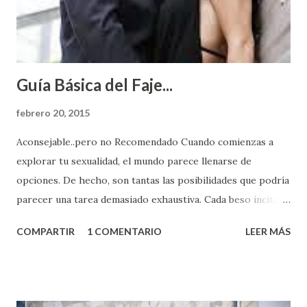
Guía Básica del Faje...
febrero 20, 2015
Aconsejable..pero no Recomendado Cuando comienzas a
explorar tu sexualidad, el mundo parece llenarse de
opciones. De hecho, son tantas las posibilidades que podría
parecer una tarea demasiado exhaustiva. Cada beso incita
algo nuevo y cada roce de tu piel contra la suya estimula
COMPARTIR
1 COMENTARIO
LEER MÁS
partes de ti que jamás hubieras imaginado. El problema es
que se supone que deberías saber todo sobre el sexo
incluso antes de haberlo experimentado. Es como si la vida
esperara que estés lista para lo que sea cuando aún no