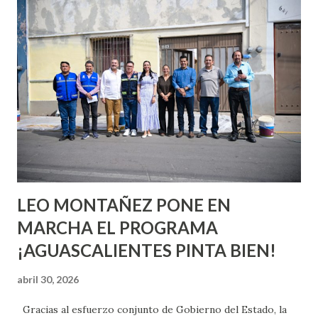
conoces ni la mitad de lo que deberías saber. Pero incluso
quienes ya han tenido relaciones sexuales no son expertos
o expertas en el tema. Siempre hay algo nuevo que
aprender y nuevas experiencias que conocer. Si eres una
chica y aún no has tenido relaciones sexuales, tal vez
pienses que el sexo será increíble y no puedas esperar para
experimentarlo, pero como cualquier persona con
experiencia te dirá, siempre es mejor cuando ambas partes
son suficientemen...
LEO MONTAÑEZ PONE EN
MARCHA EL PROGRAMA
¡AGUASCALIENTES PINTA BIEN!
abril 30, 2026
Gracias al esfuerzo conjunto de Gobierno del Estado, la