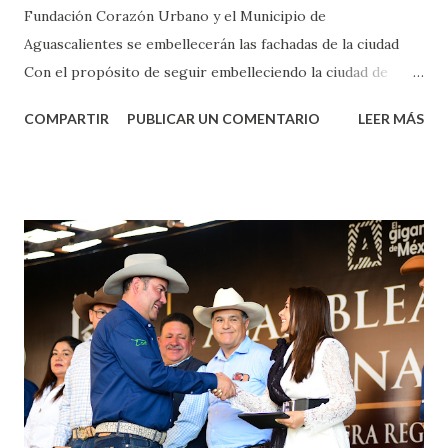
Fundación Corazón Urbano y el Municipio de
Aguascalientes se embellecerán las fachadas de la ciudad
Con el propósito de seguir embelleciendo la ciudad de
Aguascalientes, la mañana de este jueves, el presidente
COMPARTIR
PUBLICAR UN COMENTARIO
LEER MÁS
municipal, Leo Montañez dio inicio al programa
¡Aguascalientes Pinta Bien!, a través del cual se pintarán
fachadas en diversos puntos de la capital, gracias a la suma
de esfuerzos entre Gobierno del Estado, la Fundación
Corazón Urbano y el Municipio capital. Leo Montañez
informó que en este programa se usarán cerca de 90 mil
metros cuadrados de pintura, para dar inicio en la calle
Nieto, entre Jesús F. Elizondo y la calle 22 de Octubre, con
lo que se aplicará pintura en 66 casas. Posteriormente se
llevará este programa a Villas de Nuestra Señora de la
Asunción, Avenida Alameda y Decreto 27 de Septiembre, en
los edificios FOVISSSTE Ojo de Agua, en la comunidad