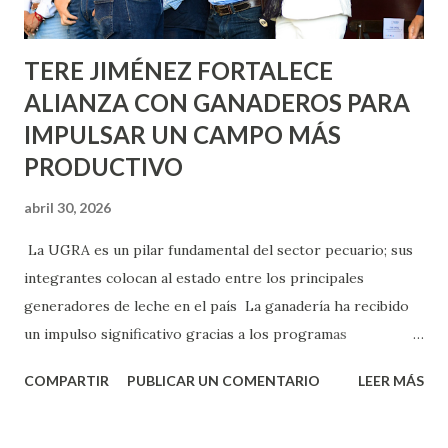
Norias de Paso Hondo y en los edificios de...
TERE JIMÉNEZ FORTALECE
ALIANZA CON GANADEROS PARA
IMPULSAR UN CAMPO MÁS
PRODUCTIVO
abril 30, 2026
La UGRA es un pilar fundamental del sector pecuario; sus
integrantes colocan al estado entre los principales
generadores de leche en el país La ganadería ha recibido
un impulso significativo gracias a los programas
implementados por la gobernadora Como una clara
COMPARTIR
PUBLICAR UN COMENTARIO
LEER MÁS
muestra de su respaldo firme y decidido al campo, la
gobernadora Tere Jiménez clausuró la Asamblea General
Ordinaria de la Unión Ganadera Regional de Aguascalientes