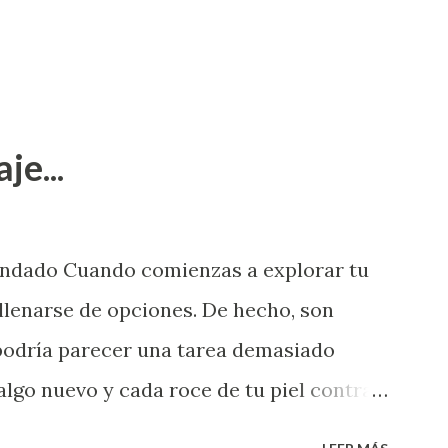
je...
endado Cuando comienzas a explorar tu
llenarse de opciones. De hecho, son
 podría parecer una tarea demasiado
algo nuevo y cada roce de tu piel contra
i que jamás hubieras imaginado. El