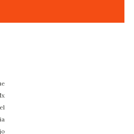
ue
Mx
el
ia
jo