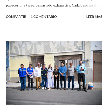
parecer una tarea demasiado exhaustiva. Cada beso incita
algo nuevo y cada roce de tu piel contra la suya estimula
COMPARTIR
1 COMENTARIO
LEER MÁS
partes de ti que jamás hubieras imaginado. El problema es
que se supone que deberías saber todo sobre el sexo
incluso antes de haberlo experimentado. Es como si la vida
esperara que estés lista para lo que sea cuando aún no
conoces ni la mitad de lo que deberías saber. Pero incluso
quienes ya han tenido relaciones sexuales no son expertos
o expertas en el tema. Siempre hay algo nuevo que
aprender y nuevas experiencias que conocer. Si eres una
chica y aún no has tenido relaciones sexuales, tal vez
pienses que el sexo será increíble y no puedas esperar para
experimentarlo, pero como cualquier persona con
experiencia te dirá, siempre es mejor cuando ambas partes
son suficientemen...