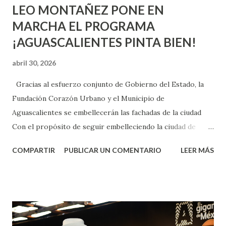
LEO MONTAÑEZ PONE EN
MARCHA EL PROGRAMA
¡AGUASCALIENTES PINTA BIEN!
abril 30, 2026
Gracias al esfuerzo conjunto de Gobierno del Estado, la
Fundación Corazón Urbano y el Municipio de
Aguascalientes se embellecerán las fachadas de la ciudad
Con el propósito de seguir embelleciendo la ciudad de
Aguascalientes, la mañana de este jueves, el presidente
COMPARTIR
PUBLICAR UN COMENTARIO
LEER MÁS
municipal, Leo Montañez dio inicio al programa
¡Aguascalientes Pinta Bien!, a través del cual se pintarán
fachadas en diversos puntos de la capital, gracias a la suma
de esfuerzos entre Gobierno del Estado, la Fundación
Corazón Urbano y el Municipio capital. Leo Montañez
informó que en este programa se usarán cerca de 90 mil