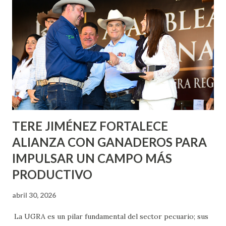
metros cuadrados de pintura, para dar inicio en la calle
Nieto, entre Jesús F. Elizondo y la calle 22 de Octubre, con
lo que se aplicará pintura en 66 casas. Posteriormente se
llevará este programa a Villas de Nuestra Señora de la
Asunción, Avenida Alameda y Decreto 27 de Septiembre, en
los edificios FOVISSSTE Ojo de Agua, en la comunidad
Norias de Paso Hondo y en los edificios de...
TERE JIMÉNEZ FORTALECE
ALIANZA CON GANADEROS PARA
IMPULSAR UN CAMPO MÁS
PRODUCTIVO
abril 30, 2026
La UGRA es un pilar fundamental del sector pecuario; sus