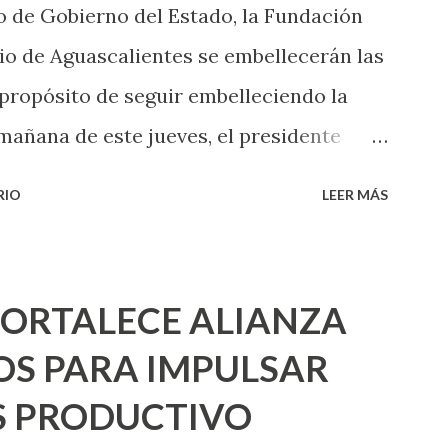
 de Gobierno del Estado, la Fundación
xperiencia te dirá, siempre es mejor
o de Aguascalientes se embellecerán las
cientemen...
 propósito de seguir embelleciendo la
mañana de este jueves, el presidente
 inicio al programa ¡Aguascalientes
RIO
LEER MÁS
l se pintarán fachadas en diversos puntos
uma de esfuerzos entre Gobierno del
 Urbano y el Municipio capital. Leo
FORTALECE ALIANZA
e programa se usarán cerca de 90 mil
S PARA IMPULSAR
para dar inicio en la calle Nieto, entre
 PRODUCTIVO
2 de Octubre, con lo que se aplicará