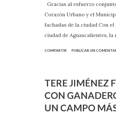
Gracias al esfuerzo conjunto
como cualquier persona con e
Corazón Urbano y el Municipi
cuando ambas partes son sufi
fachadas de la ciudad Con el
ciudad de Aguascalientes, la 
municipal, Leo Montañez dio
COMPARTIR
PUBLICAR UN COMENTA
Pinta Bien!, a través del cua
de la capital, gracias a la s
Estado, la Fundación Corazón
TERE JIMÉNEZ 
Montañez informó que en est
CON GANADERO
metros cuadrados de pintura, 
UN CAMPO MÁS
Jesús F. Elizondo y la calle 2