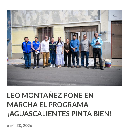
esperara que estés lista para lo que sea cuando aún no
conoces ni la mitad de lo que deberías saber. Pero incluso
quienes ya han tenido relaciones sexuales no son expertos
o expertas en el tema. Siempre hay algo nuevo que
aprender y nuevas experiencias que conocer. Si eres una
chica y aún no has tenido relaciones sexuales, tal vez
pienses que el sexo será increíble y no puedas esperar para
experimentarlo, pero como cualquier persona con
experiencia te dirá, siempre es mejor cuando ambas partes
son suficientemen...
LEO MONTAÑEZ PONE EN
MARCHA EL PROGRAMA
¡AGUASCALIENTES PINTA BIEN!
abril 30, 2026