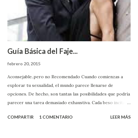
Guía Básica del Faje...
febrero 20, 2015
Aconsejable..pero no Recomendado Cuando comienzas a
explorar tu sexualidad, el mundo parece llenarse de
opciones. De hecho, son tantas las posibilidades que podría
parecer una tarea demasiado exhaustiva. Cada beso incita
algo nuevo y cada roce de tu piel contra la suya estimula
COMPARTIR
1 COMENTARIO
LEER MÁS
partes de ti que jamás hubieras imaginado. El problema es
que se supone que deberías saber todo sobre el sexo
incluso antes de haberlo experimentado. Es como si la vida