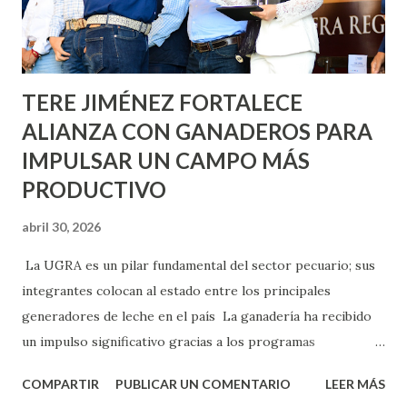
Asunción, Avenida Alameda y Decreto 27 de Septiembre, en
los edificios FOVISSSTE Ojo de Agua, en la comunidad
Norias de Paso Hondo y en los edificios de...
TERE JIMÉNEZ FORTALECE
ALIANZA CON GANADEROS PARA
IMPULSAR UN CAMPO MÁS
PRODUCTIVO
abril 30, 2026
La UGRA es un pilar fundamental del sector pecuario; sus
integrantes colocan al estado entre los principales
generadores de leche en el país La ganadería ha recibido
un impulso significativo gracias a los programas
implementados por la gobernadora Como una clara
COMPARTIR
PUBLICAR UN COMENTARIO
LEER MÁS
muestra de su respaldo firme y decidido al campo, la