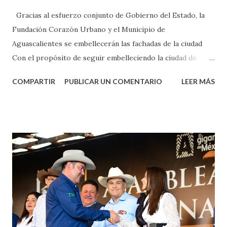
Gracias al esfuerzo conjunto de Gobierno del Estado, la
Fundación Corazón Urbano y el Municipio de
Aguascalientes se embellecerán las fachadas de la ciudad
Con el propósito de seguir embelleciendo la ciudad de
Aguascalientes, la mañana de este jueves, el presidente
COMPARTIR
PUBLICAR UN COMENTARIO
LEER MÁS
municipal, Leo Montañez dio inicio al programa
¡Aguascalientes Pinta Bien!, a través del cual se pintarán
fachadas en diversos puntos de la capital, gracias a la suma
de esfuerzos entre Gobierno del Estado, la Fundación
Corazón Urbano y el Municipio capital. Leo Montañez
informó que en este programa se usarán cerca de 90 mil
metros cuadrados de pintura, para dar inicio en la calle
Nieto, entre Jesús F. Elizondo y la calle 22 de Octubre, con
lo que se aplicará pintura en 66 casas. Posteriormente se
llevará este programa a Villas de Nuestra Señora de la