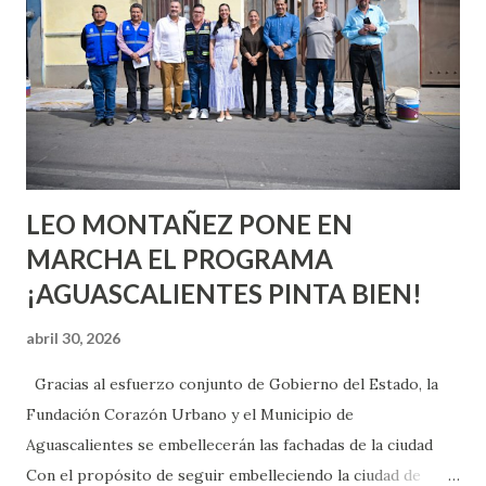
aprender y nuevas experiencias que conocer. Si eres una
chica y aún no has tenido relaciones sexuales, tal vez
pienses que el sexo será increíble y no puedas esperar para
experimentarlo, pero como cualquier persona con
experiencia te dirá, siempre es mejor cuando ambas partes
son suficientemen...
LEO MONTAÑEZ PONE EN
MARCHA EL PROGRAMA
¡AGUASCALIENTES PINTA BIEN!
abril 30, 2026
Gracias al esfuerzo conjunto de Gobierno del Estado, la
Fundación Corazón Urbano y el Municipio de
Aguascalientes se embellecerán las fachadas de la ciudad
Con el propósito de seguir embelleciendo la ciudad de