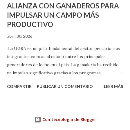
ALIANZA CON GANADEROS PARA
IMPULSAR UN CAMPO MÁS
PRODUCTIVO
abril 30, 2026
La UGRA es un pilar fundamental del sector pecuario; sus
integrantes colocan al estado entre los principales
generadores de leche en el país La ganadería ha recibido
un impulso significativo gracias a los programas
implementados por la gobernadora Como una clara
COMPARTIR
PUBLICAR UN COMENTARIO
LEER MÁS
muestra de su respaldo firme y decidido al campo, la
gobernadora Tere Jiménez clausuró la Asamblea General
Ordinaria de la Unión Ganadera Regional de Aguascalientes
(UGRA), realizada en la Isla San Marcos, donde reafirmó su
Con tecnología de Blogger
compromiso de trabajar de la mano con los productores
para consolidar una ganadería más fuerte, productiva y con