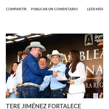
Aguascalientes, la mañana de este jueves, el presidente
COMPARTIR
PUBLICAR UN COMENTARIO
LEER MÁS
municipal, Leo Montañez dio inicio al programa
¡Aguascalientes Pinta Bien!, a través del cual se pintarán
fachadas en diversos puntos de la capital, gracias a la suma
de esfuerzos entre Gobierno del Estado, la Fundación
Corazón Urbano y el Municipio capital. Leo Montañez
informó que en este programa se usarán cerca de 90 mil
metros cuadrados de pintura, para dar inicio en la calle
Nieto, entre Jesús F. Elizondo y la calle 22 de Octubre, con
lo que se aplicará pintura en 66 casas. Posteriormente se
llevará este programa a Villas de Nuestra Señora de la
Asunción, Avenida Alameda y Decreto 27 de Septiembre, en
los edificios FOVISSSTE Ojo de Agua, en la comunidad
Norias de Paso Hondo y en los edificios de...
TERE JIMÉNEZ FORTALECE