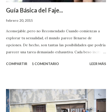
Guía Básica del Faje...
febrero 20, 2015
Aconsejable..pero no Recomendado Cuando comienzas a
explorar tu sexualidad, el mundo parece llenarse de
opciones. De hecho, son tantas las posibilidades que podría
parecer una tarea demasiado exhaustiva. Cada beso incita
algo nuevo y cada roce de tu piel contra la suya estimula
COMPARTIR
1 COMENTARIO
LEER MÁS
partes de ti que jamás hubieras imaginado. El problema es
que se supone que deberías saber todo sobre el sexo
incluso antes de haberlo experimentado. Es como si la vida
esperara que estés lista para lo que sea cuando aún no
conoces ni la mitad de lo que deberías saber. Pero incluso
quienes ya han tenido relaciones sexuales no son expertos
o expertas en el tema. Siempre hay algo nuevo que