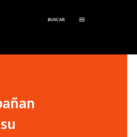
BUSCAR
mpañan
 su