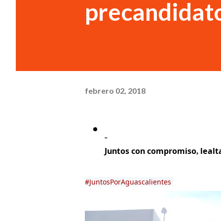
precandidato
febrero 02, 2018
"
Juntos con compromiso, lealta
#JuntosPorAguascalientes