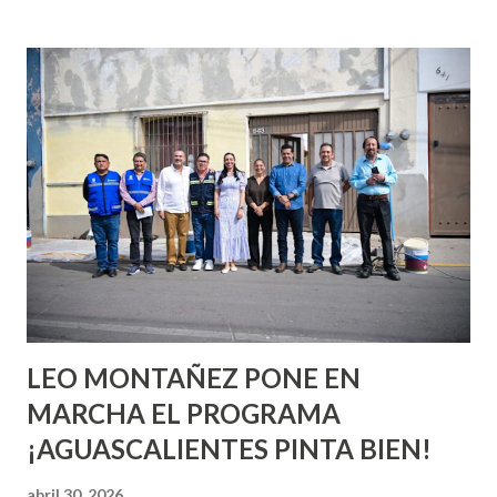
incluso antes de haberlo experimentado. Es como si la vida
esperara que estés lista para lo que sea cuando aún no
conoces ni la mitad de lo que deberías saber. Pero incluso
quienes ya han tenido relaciones sexuales no son expertos
o expertas en el tema. Siempre hay algo nuevo que
aprender y nuevas experiencias que conocer. Si eres una
chica y aún no has tenido relaciones sexuales, tal vez
pienses que el sexo será increíble y no puedas esperar para
experimentarlo, pero como cualquier persona con
experiencia te dirá, siempre es mejor cuando ambas partes
son suficientemen...
LEO MONTAÑEZ PONE EN
MARCHA EL PROGRAMA
¡AGUASCALIENTES PINTA BIEN!
abril 30, 2026