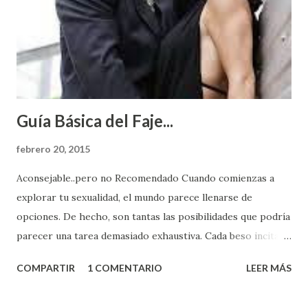
Guía Básica del Faje...
febrero 20, 2015
Aconsejable..pero no Recomendado Cuando comienzas a
explorar tu sexualidad, el mundo parece llenarse de
opciones. De hecho, son tantas las posibilidades que podría
parecer una tarea demasiado exhaustiva. Cada beso incita
algo nuevo y cada roce de tu piel contra la suya estimula
COMPARTIR
1 COMENTARIO
LEER MÁS
partes de ti que jamás hubieras imaginado. El problema es
que se supone que deberías saber todo sobre el sexo