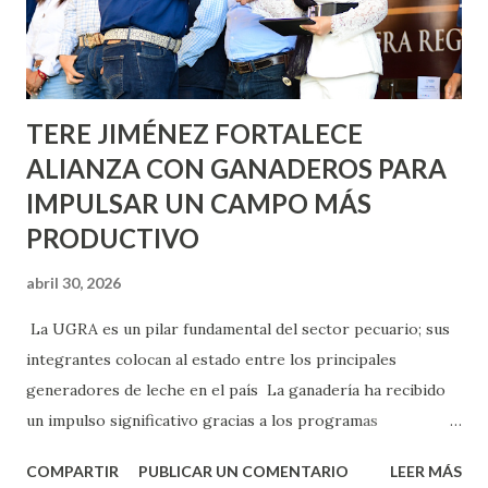
Asunción, Avenida Alameda y Decreto 27 de Septiembre, en
los edificios FOVISSSTE Ojo de Agua, en la comunidad
Norias de Paso Hondo y en los edificios de...
TERE JIMÉNEZ FORTALECE
ALIANZA CON GANADEROS PARA
IMPULSAR UN CAMPO MÁS
PRODUCTIVO
abril 30, 2026
La UGRA es un pilar fundamental del sector pecuario; sus
integrantes colocan al estado entre los principales
generadores de leche en el país La ganadería ha recibido
un impulso significativo gracias a los programas
implementados por la gobernadora Como una clara
COMPARTIR
PUBLICAR UN COMENTARIO
LEER MÁS
muestra de su respaldo firme y decidido al campo, la