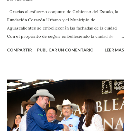
Gracias al esfuerzo conjunto de Gobierno del Estado, la
Fundación Corazón Urbano y el Municipio de
Aguascalientes se embellecerán las fachadas de la ciudad
Con el propósito de seguir embelleciendo la ciudad de
Aguascalientes, la mañana de este jueves, el presidente
COMPARTIR
PUBLICAR UN COMENTARIO
LEER MÁS
municipal, Leo Montañez dio inicio al programa
¡Aguascalientes Pinta Bien!, a través del cual se pintarán
fachadas en diversos puntos de la capital, gracias a la suma
de esfuerzos entre Gobierno del Estado, la Fundación
Corazón Urbano y el Municipio capital. Leo Montañez
informó que en este programa se usarán cerca de 90 mil
metros cuadrados de pintura, para dar inicio en la calle
Nieto, entre Jesús F. Elizondo y la calle 22 de Octubre, con
lo que se aplicará pintura en 66 casas. Posteriormente se
llevará este programa a Villas de Nuestra Señora de la