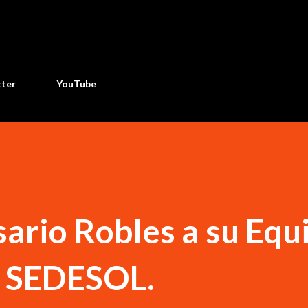
Ir al contenido principal
tter
YouTube
ario Robles a su Equ
a SEDESOL.