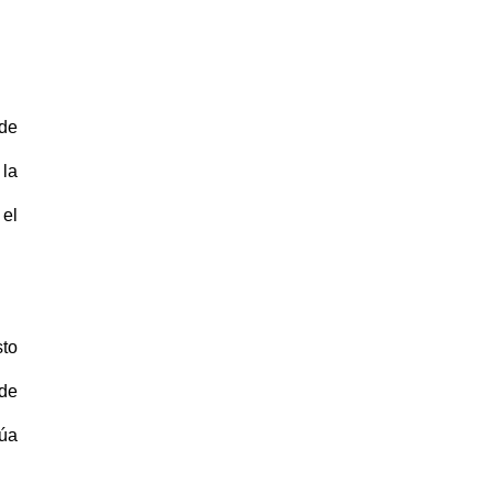
 de
 la
 el
sto
 de
dúa