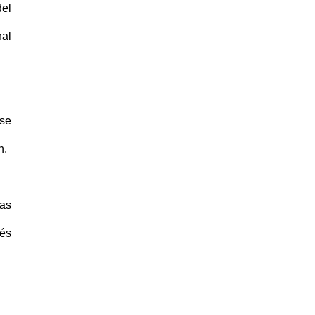
del
nal
 se
n.
mas
vés