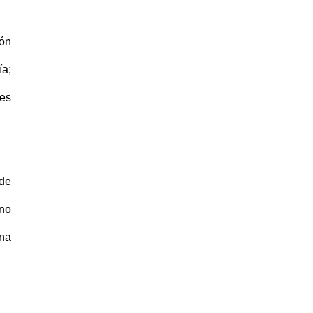
ión
ía;
des
 de
uno
una