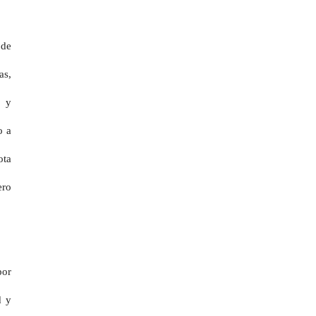
 de
as,
s y
o a
ota
ero
por
d y