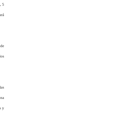
, 5
ará
 de
los
las
una
s y