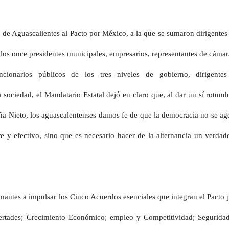
n de Aguascalientes al Pacto por México, a la que se sumaron dirigentes
d, los once presidentes municipales, empresarios, representantes de cámar
uncionarios públicos de los tres niveles de gobierno, dirigente
a sociedad, el Mandatario Estatal dejó en claro que, al dar un sí rotund
eña Nieto, los aguascalentenses damos fe de que la democracia no se ag
bre y efectivo, sino que es necesario hacer de la alternancia un verdad
antes a impulsar los Cinco Acuerdos esenciales que integran el Pacto 
rtades; Crecimiento Económico; empleo y Competitividad; Segurida