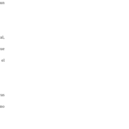
 un
al,
que
 el
ras
ano