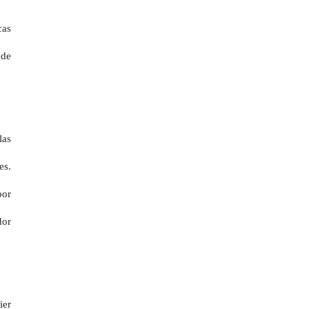
cas
 de
las
es.
por
dor
ier