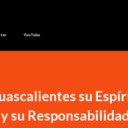
Ir al contenido principal
tter
YouTube
ascalientes su Espír
y su Responsabilida