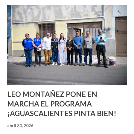
esperara que estés lista para lo que sea cuando aún no
conoces ni la mitad de lo que deberías saber. Pero incluso
quienes ya han tenido relaciones sexuales no son expertos
o expertas en el tema. Siempre hay algo nuevo que
aprender y nuevas experiencias que conocer. Si eres una
chica y aún no has tenido relaciones sexuales, tal vez
pienses que el sexo será increíble y no puedas esperar para
experimentarlo, pero como cualquier persona con
experiencia te dirá, siempre es mejor cuando ambas partes
son suficientemen...
LEO MONTAÑEZ PONE EN
MARCHA EL PROGRAMA
¡AGUASCALIENTES PINTA BIEN!
abril 30, 2026