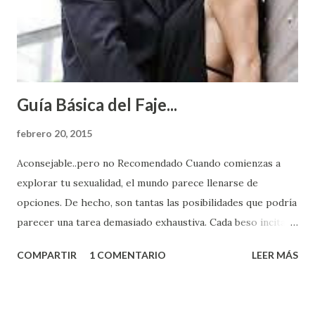
Guía Básica del Faje...
febrero 20, 2015
Aconsejable..pero no Recomendado Cuando comienzas a
explorar tu sexualidad, el mundo parece llenarse de
opciones. De hecho, son tantas las posibilidades que podría
parecer una tarea demasiado exhaustiva. Cada beso incita
algo nuevo y cada roce de tu piel contra la suya estimula
COMPARTIR
1 COMENTARIO
LEER MÁS
partes de ti que jamás hubieras imaginado. El problema es
que se supone que deberías saber todo sobre el sexo
incluso antes de haberlo experimentado. Es como si la vida