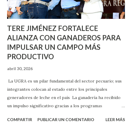
los edificios FOVISSSTE Ojo de Agua, en la comunidad
Norias de Paso Hondo y en los edificios de...
TERE JIMÉNEZ FORTALECE
ALIANZA CON GANADEROS PARA
IMPULSAR UN CAMPO MÁS
PRODUCTIVO
abril 30, 2026
La UGRA es un pilar fundamental del sector pecuario; sus
integrantes colocan al estado entre los principales
generadores de leche en el país La ganadería ha recibido
un impulso significativo gracias a los programas
implementados por la gobernadora Como una clara
COMPARTIR
PUBLICAR UN COMENTARIO
LEER MÁS
muestra de su respaldo firme y decidido al campo, la
gobernadora Tere Jiménez clausuró la Asamblea General