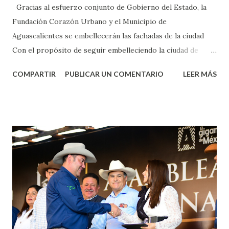
Gracias al esfuerzo conjunto de Gobierno del Estado, la
Fundación Corazón Urbano y el Municipio de
Aguascalientes se embellecerán las fachadas de la ciudad
Con el propósito de seguir embelleciendo la ciudad de
Aguascalientes, la mañana de este jueves, el presidente
COMPARTIR
PUBLICAR UN COMENTARIO
LEER MÁS
municipal, Leo Montañez dio inicio al programa
¡Aguascalientes Pinta Bien!, a través del cual se pintarán
fachadas en diversos puntos de la capital, gracias a la suma
de esfuerzos entre Gobierno del Estado, la Fundación
Corazón Urbano y el Municipio capital. Leo Montañez
informó que en este programa se usarán cerca de 90 mil
metros cuadrados de pintura, para dar inicio en la calle
Nieto, entre Jesús F. Elizondo y la calle 22 de Octubre, con
lo que se aplicará pintura en 66 casas. Posteriormente se
llevará este programa a Villas de Nuestra Señora de la
Asunción, Avenida Alameda y Decreto 27 de Septiembre, en