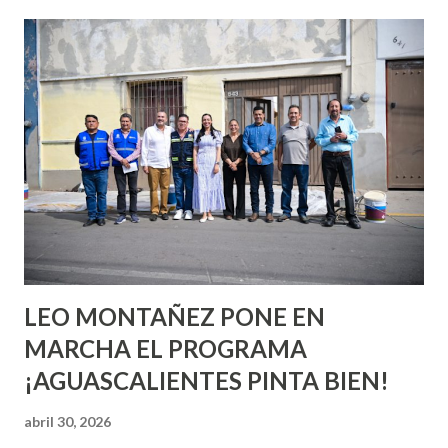
esperara que estés lista para lo que sea cuando aún no
conoces ni la mitad de lo que deberías saber. Pero incluso
quienes ya han tenido relaciones sexuales no son expertos
o expertas en el tema. Siempre hay algo nuevo que
aprender y nuevas experiencias que conocer. Si eres una
chica y aún no has tenido relaciones sexuales, tal vez
pienses que el sexo será increíble y no puedas esperar para
experimentarlo, pero como cualquier persona con
experiencia te dirá, siempre es mejor cuando ambas partes
son suficientemen...
LEO MONTAÑEZ PONE EN
MARCHA EL PROGRAMA
¡AGUASCALIENTES PINTA BIEN!
abril 30, 2026