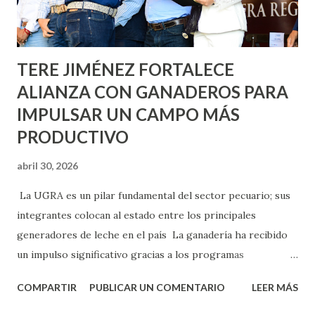
los edificios FOVISSSTE Ojo de Agua, en la comunidad
Norias de Paso Hondo y en los edificios de...
TERE JIMÉNEZ FORTALECE
ALIANZA CON GANADEROS PARA
IMPULSAR UN CAMPO MÁS
PRODUCTIVO
abril 30, 2026
La UGRA es un pilar fundamental del sector pecuario; sus
integrantes colocan al estado entre los principales
generadores de leche en el país La ganadería ha recibido
un impulso significativo gracias a los programas
implementados por la gobernadora Como una clara
COMPARTIR
PUBLICAR UN COMENTARIO
LEER MÁS
muestra de su respaldo firme y decidido al campo, la
gobernadora Tere Jiménez clausuró la Asamblea General