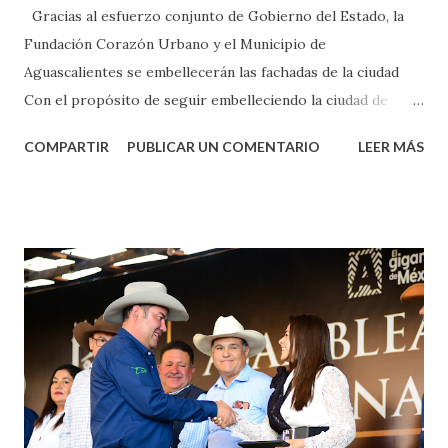
Gracias al esfuerzo conjunto de Gobierno del Estado, la
Fundación Corazón Urbano y el Municipio de
Aguascalientes se embellecerán las fachadas de la ciudad
Con el propósito de seguir embelleciendo la ciudad de
Aguascalientes, la mañana de este jueves, el presidente
COMPARTIR
PUBLICAR UN COMENTARIO
LEER MÁS
municipal, Leo Montañez dio inicio al programa
¡Aguascalientes Pinta Bien!, a través del cual se pintarán
fachadas en diversos puntos de la capital, gracias a la suma
de esfuerzos entre Gobierno del Estado, la Fundación
Corazón Urbano y el Municipio capital. Leo Montañez
informó que en este programa se usarán cerca de 90 mil
metros cuadrados de pintura, para dar inicio en la calle
Nieto, entre Jesús F. Elizondo y la calle 22 de Octubre, con
lo que se aplicará pintura en 66 casas. Posteriormente se
llevará este programa a Villas de Nuestra Señora de la
Asunción, Avenida Alameda y Decreto 27 de Septiembre, en