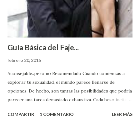
Guía Básica del Faje...
febrero 20, 2015
Aconsejable..pero no Recomendado Cuando comienzas a
explorar tu sexualidad, el mundo parece llenarse de
opciones. De hecho, son tantas las posibilidades que podría
parecer una tarea demasiado exhaustiva. Cada beso incita
algo nuevo y cada roce de tu piel contra la suya estimula
COMPARTIR
1 COMENTARIO
LEER MÁS
partes de ti que jamás hubieras imaginado. El problema es
que se supone que deberías saber todo sobre el sexo
incluso antes de haberlo experimentado. Es como si la vida