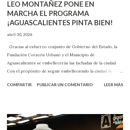
LEO MONTAÑEZ PONE EN
MARCHA EL PROGRAMA
¡AGUASCALIENTES PINTA BIEN!
abril 30, 2026
Gracias al esfuerzo conjunto de Gobierno del Estado, la
Fundación Corazón Urbano y el Municipio de
Aguascalientes se embellecerán las fachadas de la ciudad
Con el propósito de seguir embelleciendo la ciudad de
Aguascalientes, la mañana de este jueves, el presidente
COMPARTIR
PUBLICAR UN COMENTARIO
LEER MÁS
municipal, Leo Montañez dio inicio al programa
¡Aguascalientes Pinta Bien!, a través del cual se pintarán
fachadas en diversos puntos de la capital, gracias a la suma
de esfuerzos entre Gobierno del Estado, la Fundación
Corazón Urbano y el Municipio capital. Leo Montañez
informó que en este programa se usarán cerca de 90 mil