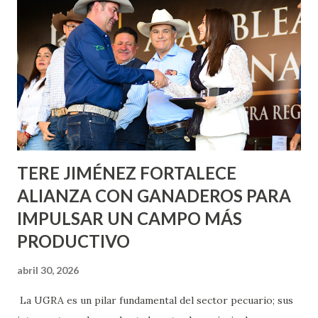
metros cuadrados de pintura, para dar inicio en la calle
Nieto, entre Jesús F. Elizondo y la calle 22 de Octubre, con
lo que se aplicará pintura en 66 casas. Posteriormente se
llevará este programa a Villas de Nuestra Señora de la
Asunción, Avenida Alameda y Decreto 27 de Septiembre, en
los edificios FOVISSSTE Ojo de Agua, en la comunidad
Norias de Paso Hondo y en los edificios de...
TERE JIMÉNEZ FORTALECE
ALIANZA CON GANADEROS PARA
IMPULSAR UN CAMPO MÁS
PRODUCTIVO
abril 30, 2026
La UGRA es un pilar fundamental del sector pecuario; sus