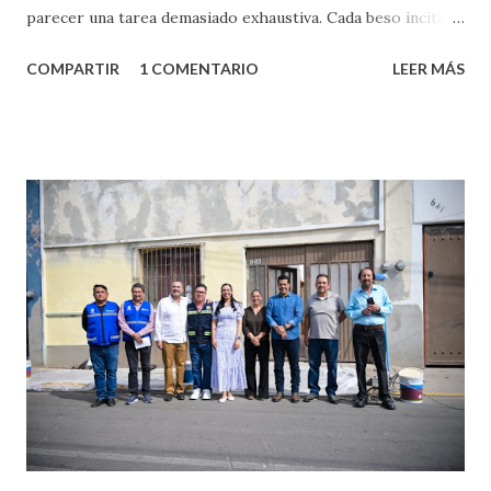
parecer una tarea demasiado exhaustiva. Cada beso incita
algo nuevo y cada roce de tu piel contra la suya estimula
COMPARTIR
1 COMENTARIO
LEER MÁS
partes de ti que jamás hubieras imaginado. El problema es
que se supone que deberías saber todo sobre el sexo
incluso antes de haberlo experimentado. Es como si la vida
esperara que estés lista para lo que sea cuando aún no
conoces ni la mitad de lo que deberías saber. Pero incluso
quienes ya han tenido relaciones sexuales no son expertos
o expertas en el tema. Siempre hay algo nuevo que
aprender y nuevas experiencias que conocer. Si eres una
chica y aún no has tenido relaciones sexuales, tal vez
pienses que el sexo será increíble y no puedas esperar para
experimentarlo, pero como cualquier persona con
experiencia te dirá, siempre es mejor cuando ambas partes
son suficientemen...