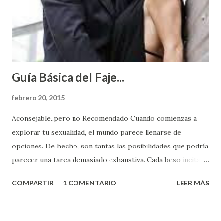
Guía Básica del Faje...
febrero 20, 2015
Aconsejable..pero no Recomendado Cuando comienzas a
explorar tu sexualidad, el mundo parece llenarse de
opciones. De hecho, son tantas las posibilidades que podría
parecer una tarea demasiado exhaustiva. Cada beso incita
algo nuevo y cada roce de tu piel contra la suya estimula
COMPARTIR
1 COMENTARIO
LEER MÁS
partes de ti que jamás hubieras imaginado. El problema es
que se supone que deberías saber todo sobre el sexo
incluso antes de haberlo experimentado. Es como si la vida