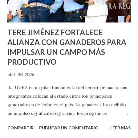
los edificios FOVISSSTE Ojo de Agua, en la comunidad
Norias de Paso Hondo y en los edificios de...
TERE JIMÉNEZ FORTALECE
ALIANZA CON GANADEROS PARA
IMPULSAR UN CAMPO MÁS
PRODUCTIVO
abril 30, 2026
La UGRA es un pilar fundamental del sector pecuario; sus
integrantes colocan al estado entre los principales
generadores de leche en el país La ganadería ha recibido
un impulso significativo gracias a los programas
implementados por la gobernadora Como una clara
COMPARTIR
PUBLICAR UN COMENTARIO
LEER MÁS
muestra de su respaldo firme y decidido al campo, la