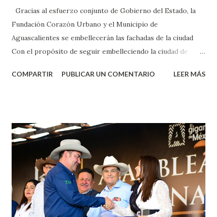
Gracias al esfuerzo conjunto de Gobierno del Estado, la
Fundación Corazón Urbano y el Municipio de
Aguascalientes se embellecerán las fachadas de la ciudad
Con el propósito de seguir embelleciendo la ciudad de
Aguascalientes, la mañana de este jueves, el presidente
COMPARTIR
PUBLICAR UN COMENTARIO
LEER MÁS
municipal, Leo Montañez dio inicio al programa
¡Aguascalientes Pinta Bien!, a través del cual se pintarán
fachadas en diversos puntos de la capital, gracias a la suma
de esfuerzos entre Gobierno del Estado, la Fundación
Corazón Urbano y el Municipio capital. Leo Montañez
informó que en este programa se usarán cerca de 90 mil
metros cuadrados de pintura, para dar inicio en la calle
Nieto, entre Jesús F. Elizondo y la calle 22 de Octubre, con
lo que se aplicará pintura en 66 casas. Posteriormente se
llevará este programa a Villas de Nuestra Señora de la
Asunción, Avenida Alameda y Decreto 27 de Septiembre, en