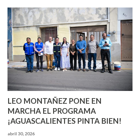
esperara que estés lista para lo que sea cuando aún no
conoces ni la mitad de lo que deberías saber. Pero incluso
quienes ya han tenido relaciones sexuales no son expertos
o expertas en el tema. Siempre hay algo nuevo que
aprender y nuevas experiencias que conocer. Si eres una
chica y aún no has tenido relaciones sexuales, tal vez
pienses que el sexo será increíble y no puedas esperar para
experimentarlo, pero como cualquier persona con
experiencia te dirá, siempre es mejor cuando ambas partes
son suficientemen...
LEO MONTAÑEZ PONE EN
MARCHA EL PROGRAMA
¡AGUASCALIENTES PINTA BIEN!
abril 30, 2026